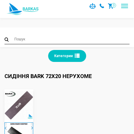
Notice
: Trying to access array offset on value of type null in
0
/var/www/barkas/data/www/barkas.com.ua/catalog/contro
on line
36
Категории
СИДІННЯ BARK 72Х20 НЕРУХОМЕ