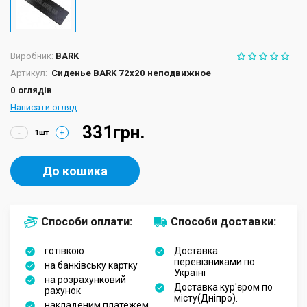
Виробник:
BARK
Артикул:
Сиденье BARK 72х20 неподвижное
0 оглядів
Написати огляд
331грн.
-
+
До кошика
Способи оплати:
Способи доставки:
готівкою
Доставка
перевізниками по
на банківську картку
Україні
на розрахунковий
Доставка кур'єром по
рахунок
місту(Дніпро).
накладеним платежем