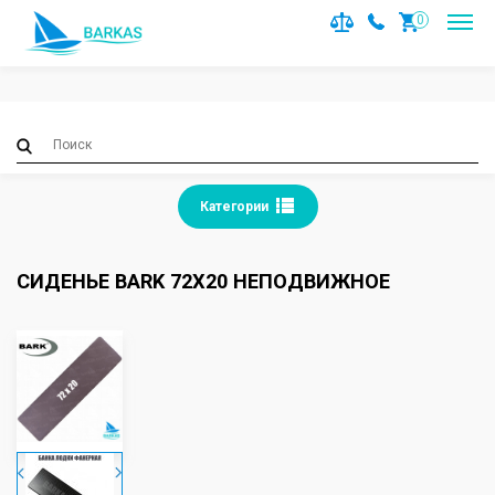
Notice
: Trying to access array offset on value of type null in
0
/var/www/barkas/data/www/barkas.com.ua/catalog/contro
on line
36
Категории
СИДЕНЬЕ BARK 72Х20 НЕПОДВИЖНОЕ