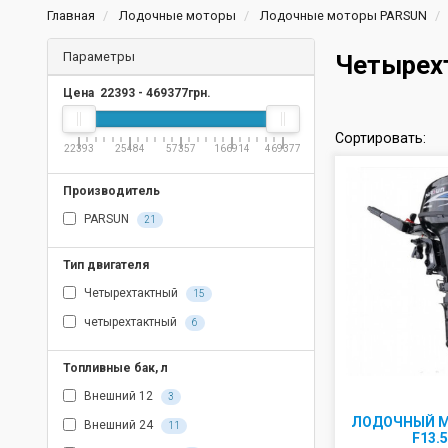
Главная
Лодочные моторы
Лодочные моторы PARSUN
Параметры
Четырех
Цена
22393
-
469377
грн.
Сортировать:
22393
25484
57357
166914
469377
Производитель
PARSUN
21
Тип двигателя
Четырехтактный
15
четырехтактный
6
Топливные бак, л
Внешний 12
3
ЛОДОЧНЫЙ М
Внешний 24
11
F13.