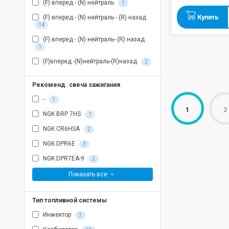
(F) вперед - (N) нейтраль
1
Купить
(F) вперед - (N) нейтраль - (R) назад
14
(F) вперед - (N) нейтраль- (R) назад
1
(F)вперед -(N)нейтраль-(R)назад
2
Рекоменд. свеча зажигания
-
1
1
2
NGK BRP 7HS
1
NGK CR6HSA
2
NGK DPR6E
3
NGK DPR7EA-9
2
NGK DPR7EА-9
Показать все
8
Тип топливной системы
Инжектор
2