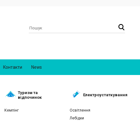
Контакти
News
Туризм та
Електроустаткування
відпочинок
Кемпінг
Освітлення
Лебідки