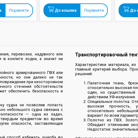
а
Порівняти
До кошика
Порівняти
До 
ния, перевозки, надувного или
Транспортировочный тент
и в кокпите лодки, а значит ни
Характеристики материала, из
главный критерий выбора. Пр
лойного армированного ПВХ или
решений:
чности, но они далеко не так
и повреждение при неосторожном
Палаточная ткань, бре
чного стечения обстоятельств
относительно высокая пл
жет обеспечить безопасность и
один, но существенный
действием УФ-излучения.
Специальные полотна. От
ку судна не позволив попасть
высокая прочность, у
ьно небольшого судна связана с
относительно небольшо
езопасности — одна из задач,
вариант по всем параметр
с твердым предметом во время
Полотно из ПВХ. Золот
угие опасности, заставляющие
Обладает отличными экс
Недостатки: значительный
ый способ избежать ущерба во