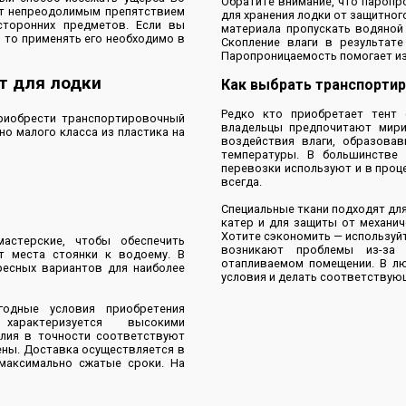
Обратите внимание, что паропр
ит непреодолимым препятствием
для хранения лодки от защитног
сторонних предметов. Если вы
материала пропускать водяной
, то применять его необходимо в
Скопление влаги в результат
Паропроницаемость помогает из
т для лодки
Как выбрать транспорти
Редко кто приобретает тент 
приобрести транспортировочный
владельцы предпочитают мири
но малого класса из пластика на
воздействия влаги, образова
температуры. В большинстве 
перевозки используют и в проце
всегда.
Специальные ткани подходят для
катер и для защиты от механич
Хотите сэкономить — используйт
астерские, чтобы обеспечить
возникают проблемы из-за 
т места стоянки к водоему. В
отапливаемом помещении. В л
ресных вариантов для наиболее
условия и делать соответству
одные условия приобретения
характеризуется высокими
елия в точности соответствуют
ены. Доставка осуществляется в
максимально сжатые сроки. На