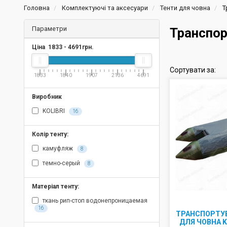
Головна
Комплектуючі та аксесуари
Тенти для човна
Т
Параметри
Транспор
Ціна
1833
-
4691
грн.
Сортувати за:
1833
1840
1907
2136
4691
Виробник
KOLIBRI
16
Колір тенту:
камуфляж
8
темно-серый
8
Матеріал тенту:
ткань рип-стоп водонепроницаемая
16
ТРАНСПОРТУ
ДЛЯ ЧОВНА K