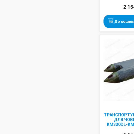
2 15
До кошик
ТРАНСПОРТУ
ДЛЯ ЧОВН
КМ330DL-КМ
СІ