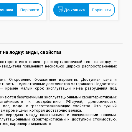
кошика
Порівняти
До кошика
Порівняти
 на лодку: виды, свойства
 которого изготовлен транспортировочный тент на лодку, —
оизводители применяют несколько широко распространенных
зент. Откровенно бюджетные варианты. Доступная цена и
отность — единственные достоинства материалов. Недостаток
 — крайне малый срок эксплуатации из-за разрушения под
личаются безупречными эксплуатационными характеристиками:
стойчивость к воздействию УФ-лучей, долговечность,
й вес, водо- и грязеотталкивающие свойства. Это лучший
ам кроме цены, которая достаточно велика.
ая середина между палаточными и специальными тканями.
плуатационными характеристиками и доступной стоимостью.
 вес, паронепроницаемость.