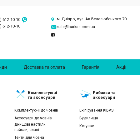
м. Дніпро, вул. Ак.Белелюбського 70
) 612-10-10
) 612-10-10
sale@barkas.com.ua
нди
Доставка та оплата
Гарантія
Акції
Комплектуючі
Рибалка та
та аксесуари
аксесуари
Комплектуючі до човнів
Екіпірування KIBAS
Аксесуари до човнів
Вудилища
Днищові настили,
Котушки
пайоли, слані
Тенти для човна