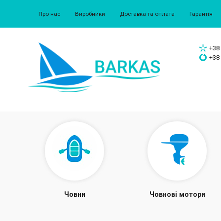
Про нас
Виробники
Доставка та оплата
Гарантія
+38 
+38 
Човни
Човнові мотори