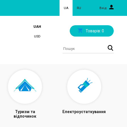
UA
RU
Вхід
UAH
Товарів:
0
USD
Туризм та
Електроустаткування
відпочинок