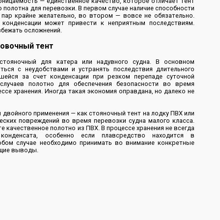
оницаемость — единственное качество, которое отличает тент
о полотна для перевозки. В первом случае наличие способности
 пар крайне желательно, во втором — вовсе не обязательно.
е конденсации может привести к неприятным последствиям.
бежать осложнений.
ровочный тент
стояночный для катера или надувного судна. В основном
ться с неудобствами и устранять последствия длительного
вшейся за счет конденсации при резком перепаде суточной
случаев полотно для обеспечения безопасности во время
ссе хранения. Иногда такая экономия оправдана, но далеко не
 двойного применения — как стояночный тент на лодку ПВХ или
еских повреждений во время перевозки судна малого класса.
е качественное полотно из ПВХ. В процессе хранения не всегда
конденсата, особенно если плавсредство находится в
юбом случае необходимо принимать во внимание конкретные
ющие выводы.