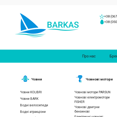
+38 (067
+38 (050
Про нас
Бре
Човни
Човнові мотори
Човни KOLIBRI
Човнові мотори PARSUN
Човнові електромотори
Човни BARK
FISHER
Водні велосипеди
Човнові двигуни
бензинові
Водні атракціони
Електричні човнові