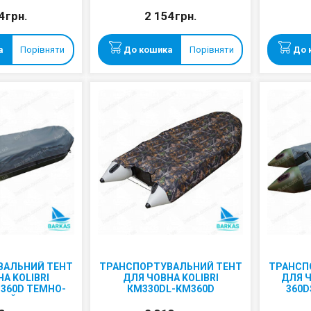
4грн.
2 154грн.
а
Порівняти
До кошика
Порівняти
До 
ВАЛЬНИЙ ТЕНТ
ТРАНСПОРТУВАЛЬНИЙ ТЕНТ
ТРАНСП
А KOLIBRI
ДЛЯ ЧОВНА KOLIBRI
ДЛЯ Ч
360D ТЕМНО-
КМ330DL-КМ360D
360D
РИЙ
КАМУФЛЯЖ