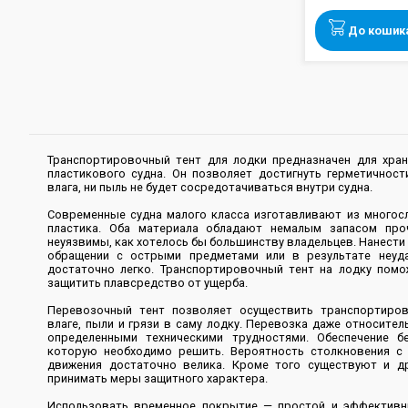
До кошик
Транспортировочный тент для лодки предназначен для хране
пластикового судна. Он позволяет достигнуть герметичност
влага, ни пыль не будет сосредотачиваться внутри судна.
Современные судна малого класса изготавливают из многос
пластика. Оба материала обладают немалым запасом про
неуязвимы, как хотелось бы большинству владельцев. Нанест
обращении с острыми предметами или в результате неуда
достаточно легко. Транспортировочный тент на лодку помо
защитить плавсредство от ущерба.
Перевозочный тент позволяет осуществить транспортиров
влаге, пыли и грязи в саму лодку. Перевозка даже относител
определенными техническими трудностями. Обеспечение б
которую необходимо решить. Вероятность столкновения 
движения достаточно велика. Кроме того существуют и др
принимать меры защитного характера.
Использовать временное покрытие — простой и эффективн