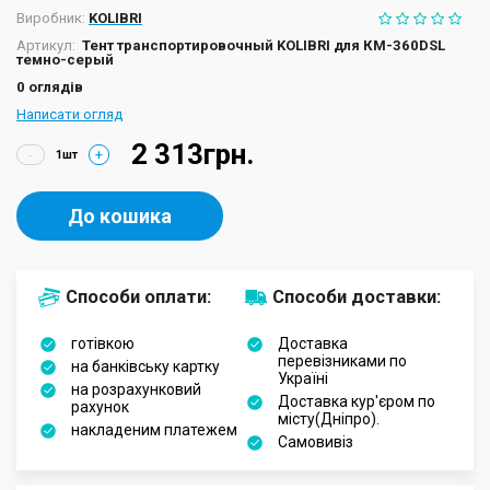
Виробник:
KOLIBRI
Артикул:
Тент транспортировочный KOLIBRI для КМ-360DSL
темно-серый
0 оглядів
Написати огляд
2 313грн.
-
+
До кошика
Способи оплати:
Способи доставки:
готівкою
Доставка
перевізниками по
на банківську картку
Україні
на розрахунковий
Доставка кур'єром по
рахунок
місту(Дніпро).
накладеним платежем
Самовивіз