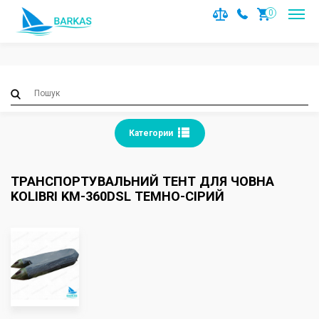
Notice
: Trying to access array offset on value of type null in
0
/var/www/barkas/data/www/barkas.com.ua/catalog/contro
on line
36
Категории
ТРАНСПОРТУВАЛЬНИЙ ТЕНТ ДЛЯ ЧОВНА
KOLIBRI KM-360DSL ТЕМНО-СІРИЙ