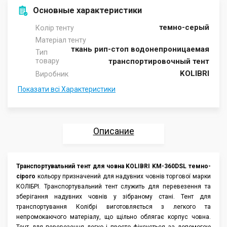
Основные характеристики
темно-серый
Колір тенту
Матеріал тенту
ткань рип-стоп водонепроницаемая
Тип
товару
транспортировочный тент
KOLIBRI
Виробник
Показати всі Характеристики
Описание
Характеристики
Транспортувальний тент для човна KOLIBRI KM-360DSL темно-
сірого
кольору призначений для надувних човнів торгової марки
Отзывы
КОЛІБРІ. Транспортувальний тент служить для перевезення та
зберігання надувних човнів у зібраному стані. Тент для
Аксессуары
транспортування Колібрі виготовляється з легкого та
непромокаючого матеріалу, що щільно облягає корпус човна.