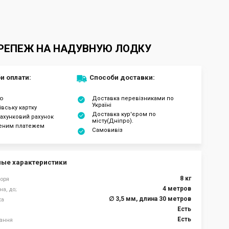
 КРЕПЕЖ НА НАДУВНУЮ ЛОДКУ
и оплати:
Способи доставки:
ою
Доставка перевізниками по
Україні
івську картку
Доставка кур'єром по
ахунковий рахунок
місту(Дніпро).
еним платежем
Самовивіз
ые характеристики
8 кг
коря
4 метров
а, до;
∅ 3,5 мм, длина 30 метров
ка
Есть
Есть
вання