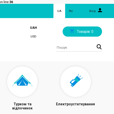
n line
36
UA
RU
Вхід
UAH
Товарів:
0
USD
Туризм та
Електроустаткування
відпочинок