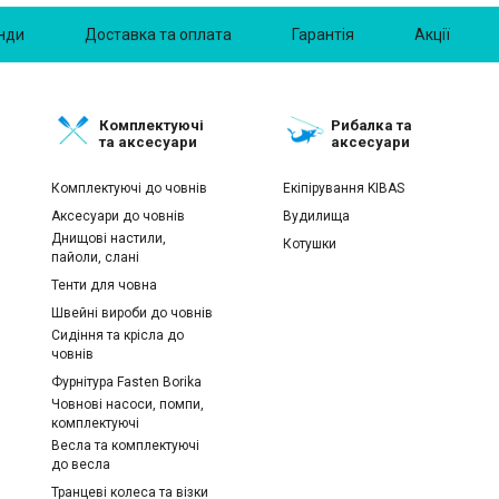
нди
Доставка та оплата
Гарантія
Акції
Комплектуючі
Рибалка та
та аксесуари
аксесуари
Комплектуючі до човнів
Екіпірування KIBAS
Аксесуари до човнів
Вудилища
Днищові настили,
Котушки
пайоли, слані
Тенти для човна
Швейні вироби до човнів
Сидіння та крісла до
човнів
Фурнітура Fasten Borika
Човнові насоси, помпи,
комплектуючі
Весла та комплектуючі
до весла
Транцеві колеса та візки