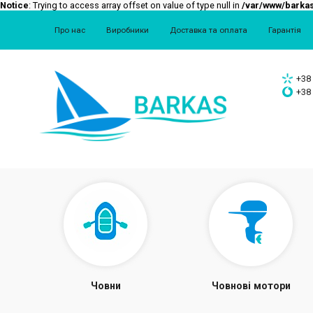
Notice
: Trying to access array offset on value of type null in
/var/www/barkas
Про нас
Виробники
Доставка та оплата
Гарантія
+38 
+38 
Човни
Човнові мотори