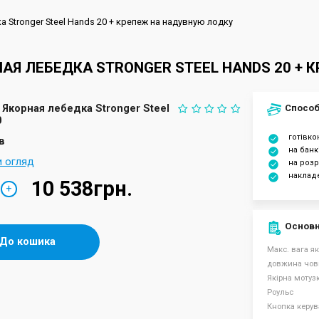
а Stronger Steel Hands 20 + крепеж на надувную лодку
АЯ ЛЕБЕДКА STRONGER STEEL HANDS 20 +
Якорная лебедка Stronger Steel
Способ
0
готівк
в
на банк
и огляд
на розр
наклад
10 538грн.
+
Основн
До кошика
Макс. вага я
довжина човн
Якірна мотуз
Роульс
Кнопка керу