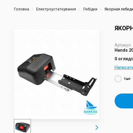
Головна
Електроустаткування
Лебідки
Якорная лебедк
ЯКОРН
Артикул:
Hands 2
0 огляді
Написат
-