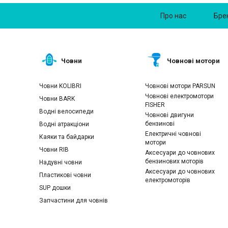
Про нас
Бре
Човни
Човнові мотори
Човни KOLIBRI
Човнові мотори PARSUN
Човнові електромотори
Човни BARK
FISHER
Водні велосипеди
Човнові двигуни
бензинові
Водні атракціони
Електричні човнові
Каяки та байдарки
мотори
Човни RIB
Аксесуари до човнових
бензинових моторів
Надувні човни
Аксесуари до човнових
Пластикові човни
електромоторів
SUP дошки
Запчастини для човнів