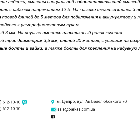
оте лебедки, смазаны специальной водоотталкивающей смазкой
ель с рабочим напряжением 12 В. На крышке имеется кнопка 3 п
 провод длиной до 5 метров для подключения к аккумулятору и 
тойкого к ультрафиолетовым лучам.
й 3 мм. На роульсе имеется пластиковый ролик качения.
й трос диаметром 3,5 мм, длиной 30 метров, с усилием на разры
ные болты и гайки,
а также болты для крепления на надувную л
м. Дніпро, вул. Ак.Белелюбського 70
) 612-10-10
) 612-10-10
sale@barkas.com.ua