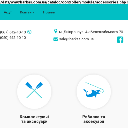
/data/www/barkas.com.ua/catalog/controller/module/accessories.php
o
Акції
Контакти
Новини
м. Дніпро, вул. Ак.Белелюбського 70
(067) 612-10-10
(050) 612-10-10
sale@barkas.com.ua
Комплектуючі
Рибалка та
та аксесуари
аксесуари