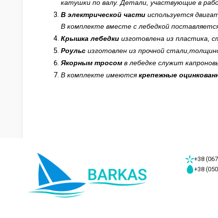
катушки по валу. Детали, участвующие в раб
В электрической части
используется двигат
В комплекте вместе с лебедкой поставляется
Крышка лебедки
изготовлена из пластика, с
Роульс
изготовлен из прочной стали,толщино
Якорным тросом
в лебедке служит капроновы
В комплекте имеются
крепежные оцинкован
+38 (067
+38 (050