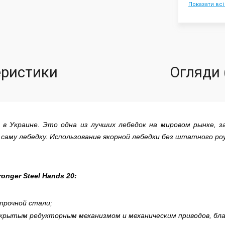
Показати всі
еристики
Огляди 
 в Украине. Это одна из лучших лебедок на мировом рынке, з
и саму лебедку. Использование якорной лебедки без штатного р
ronger Steel Hands 20
:
прочной стали;
акрытым редукторным механизмом и механическим приводов, бл