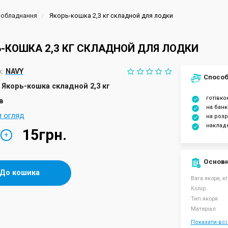
 обладнання
Якорь-кошка 2,3 кг складной для лодки
-КОШКА 2,3 КГ СКЛАДНОЙ ДЛЯ ЛОДКИ
:
NAVY
Способ
Якорь-кошка складной 2,3 кг
готівк
в
на банк
и огляд
на розр
наклад
15грн.
+
Основн
До кошика
Вага якоря, кг
Колір
Тип якоря
Матеріал
Показати всі