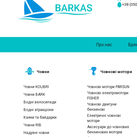
+38 (050
Про нас
Бре
Човни
Човнові мотори
Човни KOLIBRI
Човнові мотори PARSUN
Човнові електромотори
Човни BARK
FISHER
Водні велосипеди
Човнові двигуни
бензинові
Водні атракціони
Електричні човнові
Каяки та байдарки
мотори
Човни RIB
Аксесуари до човнових
бензинових моторів
Надувні човни