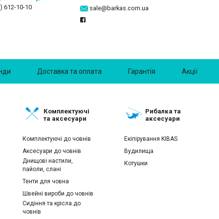
) 612-10-10
sale@barkas.com.ua
нди
Доставка та оплата
Гарантія
Акції
Комплектуючі
Рибалка та
та аксесуари
аксесуари
Комплектуючі до човнів
Екіпірування KIBAS
Аксесуари до човнів
Вудилища
Днищові настили,
Котушки
пайоли, слані
Тенти для човна
Швейні вироби до човнів
Сидіння та крісла до
човнів