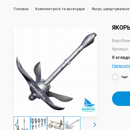
Головна
Комплектуючі та аксесуари
Якорі, швартувальне
ЯКОРЬ
Виробник
Артикул:
0 огляді
Написат
-