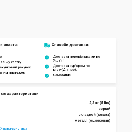
и оплати:
Способи доставки:
ою
Доставка перевізниками по
Україні
івську картку
Доставка кур'єром по
ахунковий рахунок
місту(Дніпро).
еним платежем
Самовивіз
ые характеристики
2,3 кг (5 lbs)
серый
складной (кошка)
металл (оцинкован)
 Характеристики