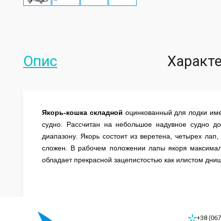
Опис
Характ
Якорь-кошка складной
оцинкованный
для лодки име
судно. Рассчитан на небольшое надувное судно д
диапазону. Якорь состоит из веретена, четырех ла
сложен. В рабочем положении лапы якоря максимал
обладает прекрасной зацепистостью как илистом днище
+38 (067