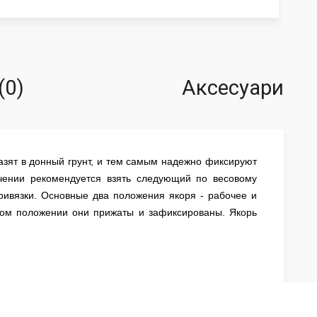
(0)
Аксесуари
лазят в донный грунт, и тем самым надежно фиксируют
чении рекомендуется взять следующий по весовому
ривязки. Основные два положения якоря - рабочее и
ном положении они прижаты и зафиксированы. Якорь