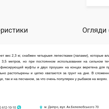
еристики
Огляди 
ет вес 2,3 кг, снабжен четырьмя лепестками (лапами), которые в
о 3,5 метров, но при постоянном использовании на сильном те
п, фиксирующей муфты и двух проушин на концах веретена для п
ьно растопырены и цепко хватаются за грунт на дне. В сложен
, так и на песчаном, за что очень популярен у рыбаков на морях.
м. Дніпро, вул. Ак.Белелюбського 70
) 612-10-10