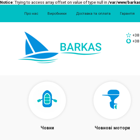
Notice
: Trying to access array offset on value of type null in
/var/www/barkas
Про нас
Виробники
Доставка та оплата
Гарантія
+38 
+38 
Човни
Човнові мотори