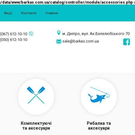
/data/www/barkas.com.ua/catalog/controller/module/accessories.php
o
Акції
Контакти
Новини
м. Дніпро, вул. Ак.Белелюбського 70
(067) 612-10-10
(050) 612-10-10
sale@barkas.com.ua
Комплектуючі
Рибалка та
та аксесуари
аксесуари