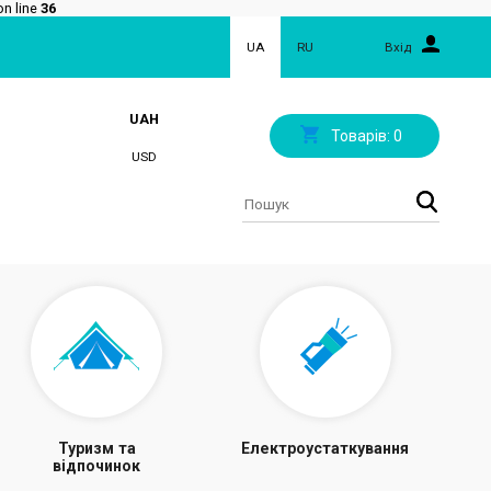
n line
36
UA
RU
Вхід
UAH
Товарів:
0
USD
Туризм та
Електроустаткування
відпочинок