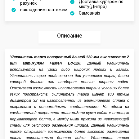
Доставка кур'єром по
рахунок
місту(Дніпро).
накладеним платежем
Самовивіз
Описание
Характеристики
Удлинитель тарги поворотный длиной 120 мм в количестве 2
шт артикулом Fasten Ed-120
Отзывы
. Данный удлинитель
используется на узких либо широких лодках и каяках.
Удлинитель тарги предназначен для установки тарги, длина
Аксессуары
которой больше или наоборот меньше ширины лодки.
Открывает возможность использования тарги в условиях более
узких пространств. Удлинитель тарги имеет вид трубы
диаметром 32 мм изготовленной из алюминиевого сплава с
покрытием с полиамидными соединителями. На одном из
соединителей закреплена полиамидная ручка-гайка с помощью
нержавеющего болта, а между ними пружина из нержавеющей
стали для быстрого разведения шлицов. Данный удлинитель
также открывает возможность более высокого размещения
тарги относительно бортов лодки. Удлинитель тарги