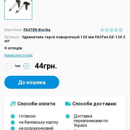
Виробник:
FASTEN Borika
Артикул:
Удлинитель тарги поворотный 120 мм FASTen Ed-120 2
шт
0 оглядів
Написати огляд
44грн.
-
+
До кошика
Способи оплати:
Способи доставки:
готівкою
Доставка
перевізниками по
на банківську картку
Україні
на розрахунковий