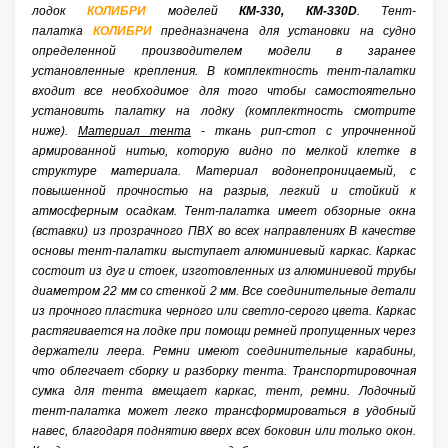
лодок
КОЛИБРИ
моделей
Отзывы
КМ-330, КМ-330D
. Тент-
палатка
КОЛИБРИ
предназначена для установки на судно
определенной производителем модели в заранее
Аксессуары
установленные крепления. В комплектность тент-палатки
входит все необходимое для того чтобы самостоятельно
установить палатку на лодку (комплектность смотрите
ниже).
Материал тента
- ткань рип-стоп с упрочненной
армированной нитью, которую видно по мелкой клетке в
структуре материала. Материал водонепроницаемый, с
повышенной прочностью на разрыв, легкий и стойкий к
атмосферным осадкам.
Тент-палатка имеет обзорные окна
(вставки) из прозрачного ПВХ во всех направлениях В качестве
основы тент-палатки выступает алюминиевый каркас. Каркас
состоит из дуг и стоек, изготовленных из алюминиевой трубы
диаметром 22 мм со стенкой 2 мм. Все соединительные детали
из прочного пластика черного или светло-серого цвета. Каркас
растягивается на лодке при помощи ремней пропущенных через
держатели леера. Ремни имеют соединительные карабины,
что облегчает сборку и разборку тента. Транспортировочная
сумка для тента вмещает каркас, тент, ремни. Лодочный
тент-палатка может легко трансформироваться в удобный
навес, благодаря поднятию вверх всех боковин или только окон.