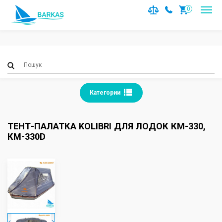
Notice
: Trying to access array offset on value of type null in
0
/var/www/barkas/data/www/barkas.com.ua/catalog/contro
on line
36
Категории
ТЕНТ-ПАЛАТКА KOLIBRI ДЛЯ ЛОДОК КМ-330,
КМ-330D