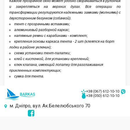
Каждое прозрачное окно может удобно сворачиваться в рулончик
и закрепляться на верхних дугах. Все операции по
трансформации регулируются надежными замками (молниями) с
двухсторонним бегунком (собачкой).
тент с прозрачными вставками;
алюминиевый разборной каркас;
натяжные ремни с карабинами - комплект;
крепления основы каркаса тента - 2 шт (клеятся на борт
лодки в районе уключин);
схема установки тент-палатки;
клей с кисточкой, для установки креплений;
ключ клапана, имеющий лопатку для разглаживания
приклеенных комплектующих;
сумка для тента.
+38 (067) 612-10-10
+38 (050) 612-10-10
м. Дніпро, вул. Ак.Белелюбського 70