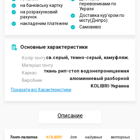
перевізниками по
на банківську картку
Україні
на розрахунковий
Доставка кур'єром по
рахунок
місту(Дніпро).
накладеним платежем
Самовивіз
Основные характеристики
св.серый, темно-серый, камуфляж.
Колір тенту
Матеріал тенту
ткань рип-стоп водонепроницаемая
Каркас
алюминиевый разборной
Виробник
KOLIBRI-Украина
Показати всі Характеристики
Описание
Характеристики
Тент-палатка
KOLIBRI
для надувных моторных