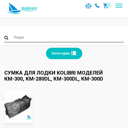
Notice
: Trying to access array offset on value of type null in
0
/var/www/barkas/data/www/barkas.com.ua/catalog/contro
on line
36
Категории
СУМКА ДЛЯ ЛОДКИ KOLIBRI МОДЕЛЕЙ
КМ-300, КМ-280DL, КМ-300DL, КМ-300D