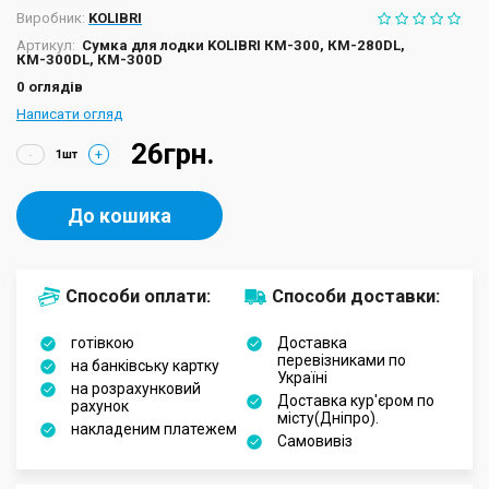
Виробник:
KOLIBRI
Артикул:
Сумка для лодки KOLIBRI КМ-300, КМ-280DL,
КМ-300DL, КМ-300D
0 оглядів
Написати огляд
26грн.
-
+
До кошика
Способи оплати:
Способи доставки:
готівкою
Доставка
перевізниками по
на банківську картку
Україні
на розрахунковий
Доставка кур'єром по
рахунок
місту(Дніпро).
накладеним платежем
Самовивіз