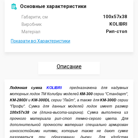
Основные характеристики
100х57х38
Габарити, см
KOLIBRI
Виробник
Рип-стоп
Матеріал
Показати всі Характеристики
Описание
Характеристики
Лодочная сумка
KOLIBRI
предназначена для надувных
моторных лодок ТМ Колибри моделей
Отзывы
КМ-300
серии "Стандарт",
KM-280Dl
и
KM-300DL
серии "Лайт", а также для
KM-300D
серии
"Профи". Сумка для данных моделей лодок имеет размер
Аксессуары
100х57х38
см (длина-высота-ширина). Сумка выполнена из
прочного материала рип-стоп темно-серого цвета. Для
дополнительной прочности материал специально армирован
износостойкими нитями, которые также не дают сумке
разорваться при образовании дырки. Для удобства