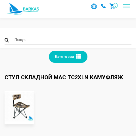
Notice
: Trying to access array offset on value of type null in
0
/var/www/barkas/data/www/barkas.com.ua/catalog/contro
on line
36
Категории
СТУЛ СКЛАДНОЙ MAC TC2XLN КАМУФЛЯЖ