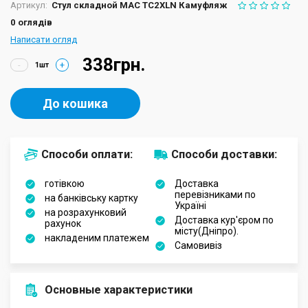
Артикул:
Стул складной MAC TC2XLN Камуфляж
0 оглядів
Написати огляд
338грн.
-
+
До кошика
Способи оплати:
Способи доставки:
готівкою
Доставка
перевізниками по
на банківську картку
Україні
на розрахунковий
Доставка кур'єром по
рахунок
місту(Дніпро).
накладеним платежем
Самовивіз
Основные характеристики