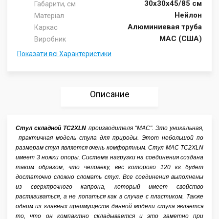
30х30х45/85 см
Габарити, см
Нейлон
Матеріал
Алюминиевая труба
Каркас
MAC (США)
Виробник
Показати всі Характеристики
Описание
Характеристики
Стул складной TC2XLN
производителя "MAC". Это уникальная,
практичная модель стула для природы. Этот небольшой по
Отзывы
размерам стул является очень комфортным. Стул MAC TC2XLN
имеет 3 ножки опоры. Система нагрузки на соединения создана
Аксессуары
таким образом, что человеку, вес которого 120 кг будет
достаточно сложно сломать стул. Все соединения выполнены
из сверхпрочного капрона, который имеет свойство
растягиваться, а не лопаться как в случае с пластиком. Также
одним из главных преимуществ данной модели стула является
то, что он компактно складывается и это заметно при