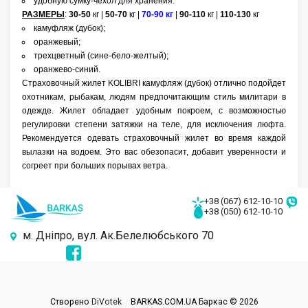
удобную сумку-чехол для хранения.
РАЗМЕРЫ
:
30-50
кг |
5
0-70
кг |
7
0-90 кг
|
9
0-110
кг |
11
0-130
кг
камуфляж (дубок);
оранжевый;
трехцветный (сине-бело-желтый);
оранжево-синий.
Страховочный жилет KOLIBRI камуфляж (дубок) отлично подойдет
охотникам, рыбакам, людям предпочитающим стиль милитари в
одежде. Жилет обладает удобным покроем, с возможностью
регулировки степени затяжки на теле, для исключения люфта.
Рекомендуется одевать страховочный жилет во время каждой
вылазки на водоем. Это вас обезопасит, добавит уверенности и
согреет при больших порывах ветра.
+38 (067) 612-10-10
+38 (050) 612-10-10
м. Дніпро, вул. Ак.Белелюбського 70
Створено
DiVotek
BARKAS.COM.UA Баркас © 2026