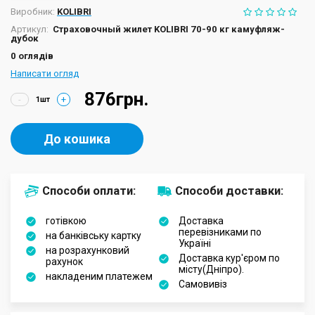
Виробник:
KOLIBRI
Артикул:
Страховочный жилет KOLIBRI 70-90 кг камуфляж-
дубок
0 оглядів
Написати огляд
876грн.
-
+
До кошика
Способи оплати:
Способи доставки:
готівкою
Доставка
перевізниками по
на банківську картку
Україні
на розрахунковий
Доставка кур'єром по
рахунок
місту(Дніпро).
накладеним платежем
Самовивіз