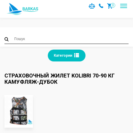
Notice
: Trying to access array offset on value of type null in
0
/var/www/barkas/data/www/barkas.com.ua/catalog/contro
on line
36
Категории
СТРАХОВОЧНЫЙ ЖИЛЕТ KOLIBRI 70-90 КГ
КАМУФЛЯЖ-ДУБОК