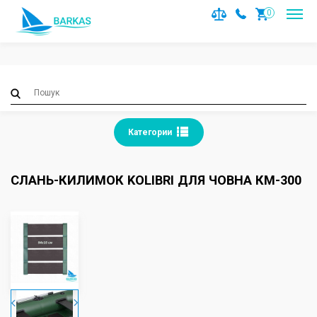
Notice
: Trying to access array offset on value of type null in
0
/var/www/barkas/data/www/barkas.com.ua/catalog/contro
on line
36
Категории
СЛАНЬ-КИЛИМОК KOLIBRI ДЛЯ ЧОВНА КМ-300