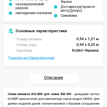
Україні
на розрахунковий
Доставка кур'єром по
рахунок
місту(Дніпро).
накладеним платежем
Самовивіз
Основные характеристики
0,94 х 1,21 м
Розмір килимка
0,94 х 0,25 м
Розмір слані
Kolibri-Украина
Виробник
Показати всі Характеристики
Описание
Характеристики
Слань-килимок KOLIBRI для човна КМ-300
- днищовий настил
КОЛІБРІ призначений для комплектації човнів моделі КМ300. Для
Отзывы
деяких моделей даний слоненя-килимок є базовим оснащенням