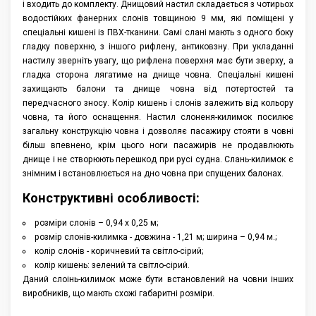
і входить до комплекту. Днищовий настил складається з чотирьох
Аксессуары
водостійких фанерних слонів товщиною 9 мм, які поміщені у
спеціальні кишені із ПВХ-тканини. Самі слані мають з одного боку
гладку поверхню, з іншого рифлену, антиковзну. При укладанні
настилу зверніть увагу, що рифлена поверхня має бути зверху, а
гладка сторона лягатиме на днище човна. Спеціальні кишені
захищають балони та днище човна від потертостей та
передчасного зносу. Колір кишень і слонів залежить від кольору
човна, та його оснащення. Настил слоненя-килимок посилює
загальну конструкцію човна і дозволяє пасажиру стояти в човні
більш впевнено, крім цього ноги пасажирів не продавлюють
днище і не створюють перешкод при русі судна. Слань-килимок є
знімним і встановлюється на дно човна при спущених балонах.
Конструктивні особливості:
розміри слонів – 0,94 х 0,25 м;
розмір слонів-килимка - довжина - 1,21 м; ширина – 0,94 м.;
колір слонів - коричневий та світло-сірий;
колір кишень: зелений та світло-сірий.
Даний слоінь-килимок може бути встановлений на човни інших
виробників, що мають схожі габаритні розміри.