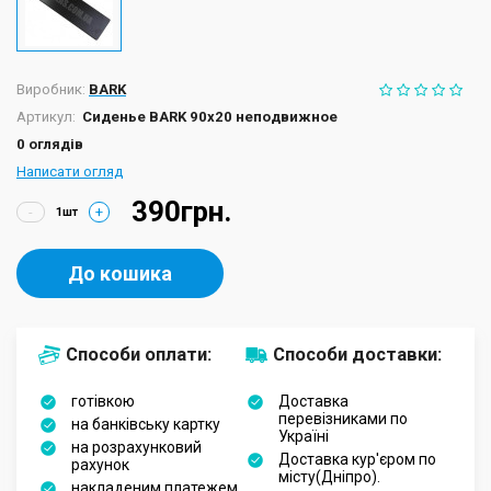
Виробник:
BARK
Артикул:
Сиденье BARK 90х20 неподвижное
0 оглядів
Написати огляд
390грн.
-
+
До кошика
Способи оплати:
Способи доставки:
готівкою
Доставка
перевізниками по
на банківську картку
Україні
на розрахунковий
Доставка кур'єром по
рахунок
місту(Дніпро).
накладеним платежем