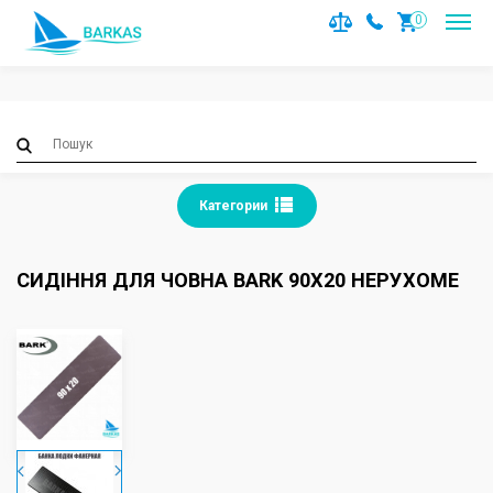
Notice
: Trying to access array offset on value of type null in
0
/var/www/barkas/data/www/barkas.com.ua/catalog/contro
on line
36
Категории
СИДІННЯ ДЛЯ ЧОВНА BARK 90Х20 НЕРУХОМЕ