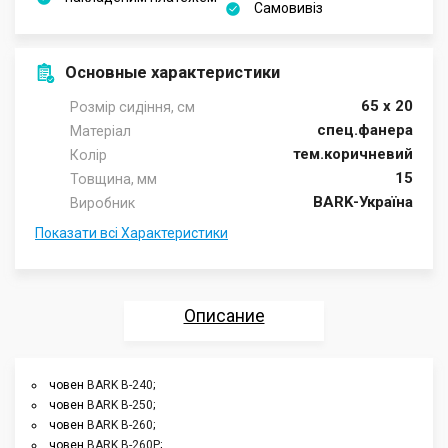
Самовивіз
Основные характеристики
65 х 20
Розмір сидіння, см
спец.фанера
Матеріал
тем.коричневий
Колір
15
Товщина, мм
BARK-Україна
Виробник
Показати всі Характеристики
Описание
Характеристики
човен
BARK B-240
;
човен
BARK B-250
;
Отзывы
човен
BARK B-260
;
човен
BARK B-260P
;