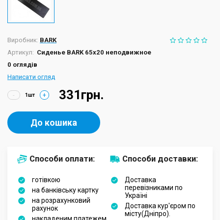
Виробник:
BARK
Артикул:
Сиденье BARK 65х20 неподвижное
0 оглядів
Написати огляд
331грн.
-
+
До кошика
Способи оплати:
Способи доставки:
готівкою
Доставка
перевізниками по
на банківську картку
Україні
на розрахунковий
Доставка кур'єром по
рахунок
місту(Дніпро).
накладеним платежем