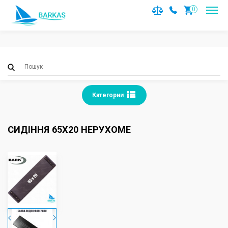
Notice
: Trying to access array offset on value of type null in
0
/var/www/barkas/data/www/barkas.com.ua/catalog/contro
on line
36
Категории
СИДІННЯ 65Х20 НЕРУХОМЕ