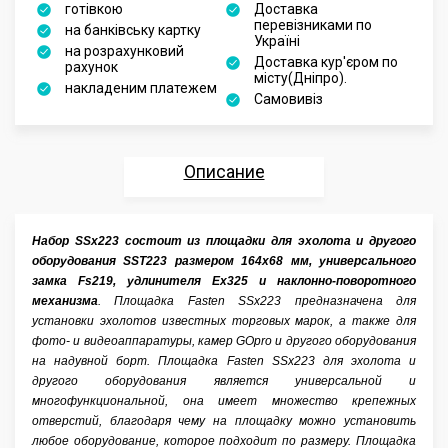
готівкою
Доставка
перевізниками по
на банківську картку
Україні
на розрахунковий
Доставка кур'єром по
рахунок
місту(Дніпро).
накладеним платежем
Самовивіз
Описание
Характеристики
Набор SSx223 состоит из площадки для эхолота и другого
оборудования SST223 размером 164х68 мм, универсального
Отзывы
замка Fs219, удлинителя Ex325 и наклонно-поворотного
механизма
. Площадка Fasten SSx223 предназначена для
Аксессуары
установки эхолотов известных торговых марок, а также для
фото- и видеоаппаратуры, камер GOpro и другого оборудования
на надувной борт. Площадка Fasten SSx223 для эхолота и
другого оборудования является универсальной и
многофункциональной, она имеет множество крепежных
отверстий, благодаря чему на площадку можно установить
любое оборудование, которое подходит по размеру. Площадка