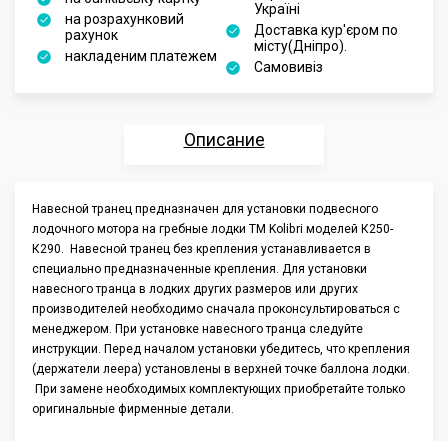
Україні
на розрахунковий
Доставка кур'єром по
рахунок
місту(Дніпро).
накладеним платежем
Самовивіз
Описание
Характеристики
Навесной транец предназначен для установки подвесного
лодочного мотора на гребные лодки ТМ Kolibri моделей К250-
Отзывы
К290. Навесной транец без крепления устанавливается в
специально предназначенные крепления. Для установки
Аксессуары
навесного транца в лодких других размеров или других
производителей необходимо сначала проконсультироваться с
менеджером. При установке навесного транца следуйте
инструкции. Перед началом установки убедитесь, что крепления
(держатели леера) установлены в верхней точке баллона лодки.
При замене необходимых комплектующих приобретайте только
оригинальные фирменные детали.