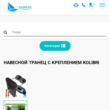
Notice
: Trying to access array offset on value of type null in
0
/var/www/barkas/data/www/barkas.com.ua/catalog/contro
on line
36
Категории
НАВЕСНОЙ ТРАНЕЦ С КРЕПЛЕНИЕМ KOLIBRI