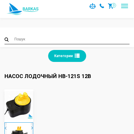
Notice
: Trying to access array offset on value of type null in
0
/var/www/barkas/data/www/barkas.com.ua/catalog/contro
on line
36
Категории
НАСОС ЛОДОЧНЫЙ HB-121S 12В