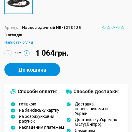
Артикул:
Насос лодочный HB-121S 12В
0 оглядів
Написати огляд
1 064грн.
-
+
До кошика
Способи оплати:
Способи доставки:
готівкою
Доставка
перевізниками по
на банківську картку
Україні
на розрахунковий
Доставка кур'єром по
рахунок
місту(Дніпро).
накладеним платежем
Самовивіз