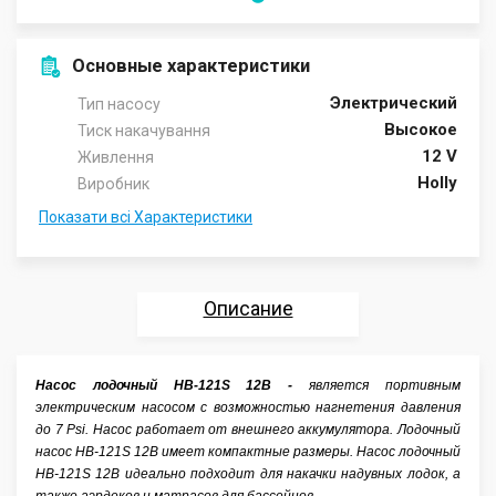
Основные характеристики
Электрический
Тип насосу
Высокое
Тиск накачування
12 V
Живлення
Holly
Виробник
Показати всі Характеристики
Описание
Характеристики
Насос лодочный HB-121S 12В -
является портивным
электрическим насосом с возможностью нагнетения давления
Отзывы
до 7 Psi. Насос работает от внешнего аккумулятора. Лодочный
насос HB-121S 12В имеет компактные размеры. Насос лодочный
Аксессуары
HB-121S 12В идеально подходит для накачки надувных лодок, а