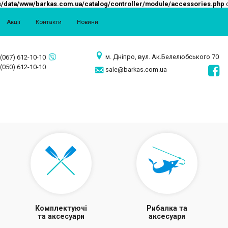
/data/www/barkas.com.ua/catalog/controller/module/accessories.php
o
Акції
Контакти
Новини
м. Дніпро, вул. Ак.Белелюбського 70
(067) 612-10-10
(050) 612-10-10
sale@barkas.com.ua
Комплектуючі
Рибалка та
та аксесуари
аксесуари