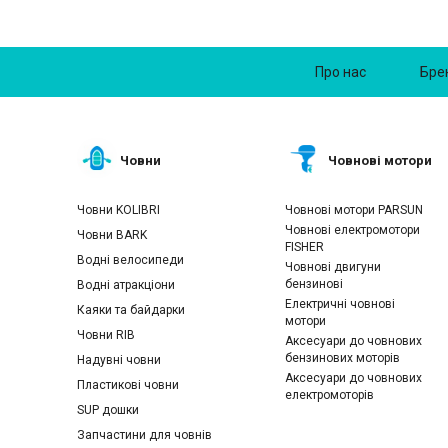
Про нас
Бре
Човни
Човнові мотори
Човни KOLIBRI
Човнові мотори PARSUN
Човнові електромотори
Човни BARK
FISHER
Водні велосипеди
Човнові двигуни
бензинові
Водні атракціони
Електричні човнові
Каяки та байдарки
мотори
Човни RIB
Аксесуари до човнових
бензинових моторів
Надувні човни
Аксесуари до човнових
Пластикові човни
електромоторів
SUP дошки
Запчастини для човнів