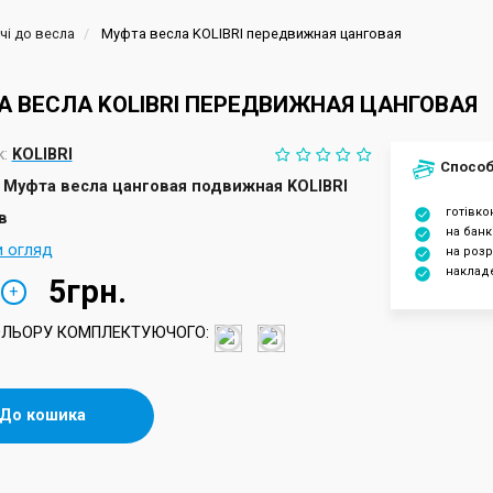
чі до весла
Муфта весла KOLIBRI передвижная цанговая
 ВЕСЛА KOLIBRI ПЕРЕДВИЖНАЯ ЦАНГОВАЯ
:
KOLIBRI
Способ
Муфта весла цанговая подвижная KOLIBRI
готівк
в
на банк
и огляд
на розр
наклад
5грн.
+
ОЛЬОРУ КОМПЛЕКТУЮЧОГО:
До кошика