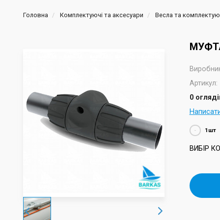
Головна
Комплектуючі та аксесуари
Весла та комплектую
МУФТА
Виробник
Артикул:
0 огляді
Написат
-
ВИБІР К