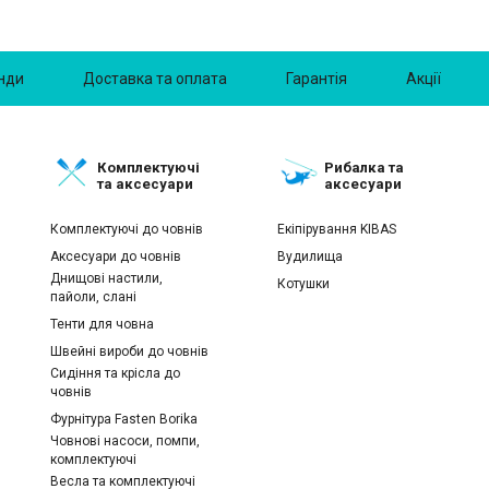
нди
Доставка та оплата
Гарантія
Акції
Комплектуючі
Рибалка та
та аксесуари
аксесуари
Комплектуючі до човнів
Екіпірування KIBAS
Аксесуари до човнів
Вудилища
Днищові настили,
Котушки
пайоли, слані
Тенти для човна
Швейні вироби до човнів
Сидіння та крісла до
човнів
Фурнітура Fasten Borika
Човнові насоси, помпи,
комплектуючі
Весла та комплектуючі