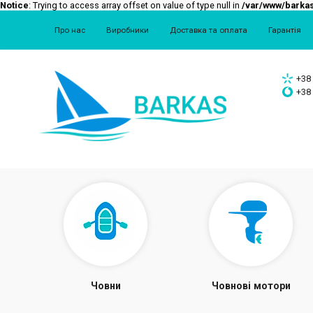
Notice
: Trying to access array offset on value of type null in
/var/www/barkas
Про нас
Виробники
Доставка та оплата
Гарантія
+38 
+38 
Човни
Човнові мотори