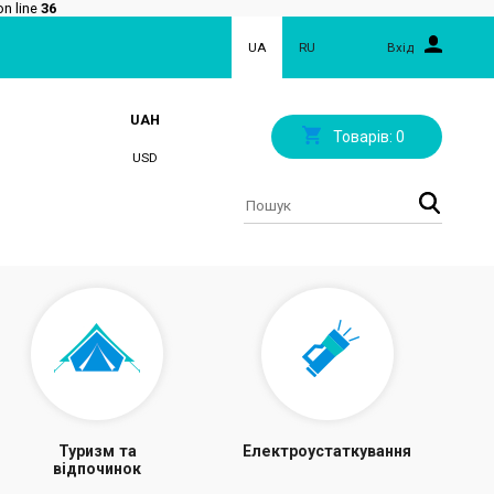
n line
36
UA
RU
Вхід
UAH
Товарів:
0
USD
Туризм та
Електроустаткування
відпочинок