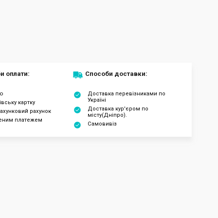
и оплати:
Способи доставки:
ою
Доставка перевізниками по
Україні
івську картку
Доставка кур'єром по
ахунковий рахунок
місту(Дніпро).
еним платежем
Самовивіз