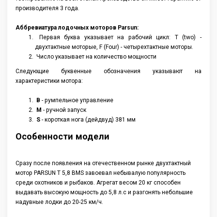
Аксессуары
производителя 3 года.
Аббревиатура лодочных моторов Parsun:
Первая буква указывает на рабочий цикл: T (two) -
двухтактные моторые, F (Four) - четырехтактные моторы.
Число указывает на количество мощности
Следующие буквенные обозначения указывают на
характеристики мотора:
B
- румпельное управление
M
- ручной запуск
S
- короткая нога (дейдвуд) 381 мм
Особенности модели
Сразу после появления на отечественном рынке двухтактный
мотор PARSUN T 5,8 BMS завоевал небывалую популярность
среди охотников и рыбаков. Агрегат весом 20 кг способен
выдавать высокую мощность до 5,8 л.с и разгонять небольшие
надувные лодки до 20-25 км/ч.