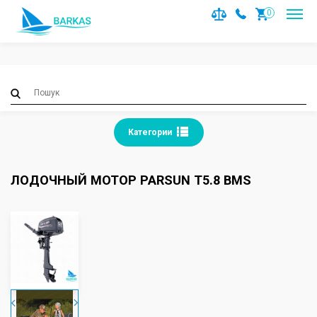
Notice
: Trying to access array offset on value of type null in
0
/var/www/barkas/data/www/barkas.com.ua/catalog/contro
on line
36
Категории
ЛОДОЧНЫЙ МОТОР PARSUN T5.8 BMS