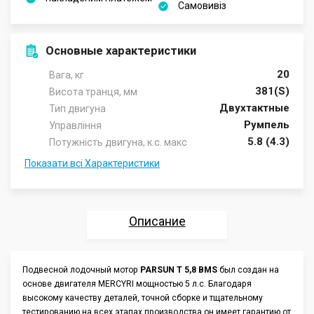
Самовивіз
Основные характеристики
20
Вага, кг
381(S)
Висота транця, мм
Двухтактные
Тип двигуна
Румпель
Управління
5.8 (4.3)
Потужність двигуна, к.с. макс
Показати всі Характеристики
Описание
Характеристики
Подвесной лодочный мотор
PARSUN T 5,8 BMS
был создан на
основе двигателя MERCYRI мощностью 5 л.с. Благодаря
Отзывы
высокому качеству деталей, точной сборке и тщательному
тестированию на всех этапах производства он имеет гарантию от