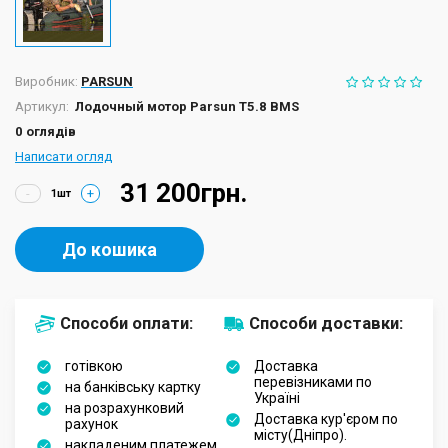
Виробник:
PARSUN
Артикул:
Лодочный мотор Parsun T5.8 BMS
0 оглядів
Написати огляд
31 200грн.
-
+
До кошика
Способи оплати:
Способи доставки:
готівкою
Доставка
перевізниками по
на банківську картку
Україні
на розрахунковий
Доставка кур'єром по
рахунок
місту(Дніпро).
накладеним платежем