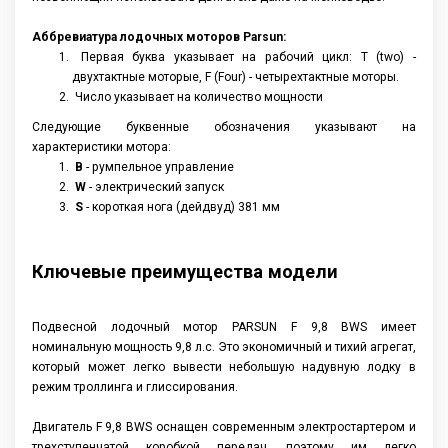
Аксессуары
Аббревиатура лодочных моторов Parsun:
Первая буква указывает на рабочий цикл: T (two) -
двухтактные моторые, F (Four) - четырехтактные моторы.
Число указывает на количество мощности
Следующие буквенные обозначения указывают на
характеристики мотора:
B
- румпельное управление
W
- электрический запуск
S
- короткая нога (дейдвуд) 381 мм
Ключевые преимущества модели
Подвесной лодочный мотор PARSUN F 9,8 BWS имеет
номинальную мощность 9,8 л.с. Это экономичный и тихий агрегат,
который может легко вывести небольшую надувную лодку в
режим троллинга и глиссирования.
Двигатель F 9,8 BWS оснащен современным электростартером и
трехступенчатой коробкой передач, поэтому им легко