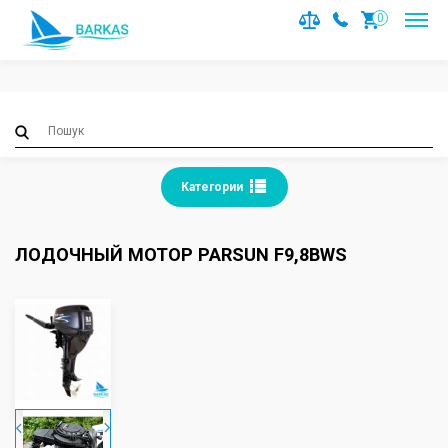
Notice
: Trying to access array offset on value of type null in
0
/var/www/barkas/data/www/barkas.com.ua/catalog/contro
on line
36
Категории
ЛОДОЧНЫЙ МОТОР PARSUN F9,8BWS