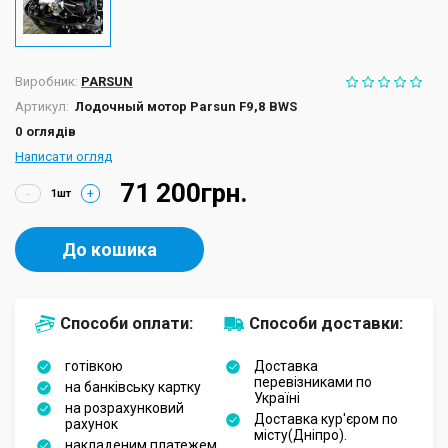
Виробник:
PARSUN
Артикул:
Лодочный мотор Parsun F9,8 BWS
0 оглядів
Написати огляд
71 200грн.
-
+
До кошика
Способи оплати:
Способи доставки:
готівкою
Доставка
перевізниками по
на банківську картку
Україні
на розрахунковий
Доставка кур'єром по
рахунок
місту(Дніпро).
накладеним платежем