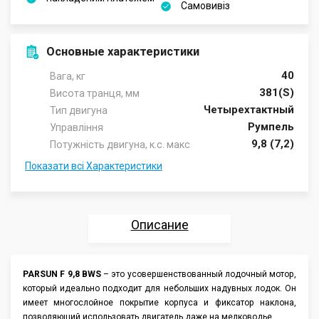
Самовивіз
Основные характеристики
40
Вага, кг
381(S)
Висота транця, мм
Четырехтактный
Тип двигуна
Румпель
Управління
9,8 (7,2)
Потужність двигуна, к.с. макс
Показати всі Характеристики
Описание
Характеристики
PARSUN F 9,8 BWS
– это усовершенствованный лодочный мотор,
который идеально подходит для небольших надувных лодок. Он
Отзывы
имеет многослойное покрытие корпуса и фиксатор наклона,
позволяющий использовать двигатель даже на мелководье.