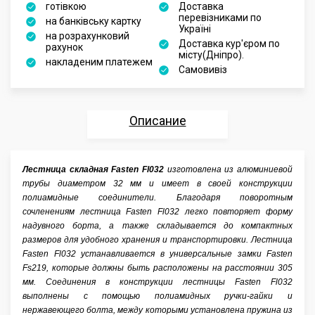
готівкою
Доставка
перевізниками по
на банківську картку
Україні
на розрахунковий
Доставка кур'єром по
рахунок
місту(Дніпро).
накладеним платежем
Самовивіз
Описание
Характеристики
Лестница складная Fasten Fl032
изготовлена из алюминиевой
трубы диаметром 32 мм и имеет в своей конструкции
Отзывы
полиамидные соединители. Благодаря поворотным
сочленениям лестница Fasten Fl032 легко повторяет форму
Аксессуары
надувного борта, а также складывается до компактных
размеров для удобного хранения и транспортировки. Лестница
Fasten Fl032 устанавливается в универсальные замки Fasten
Fs219, которые должны быть расположены на расстоянии 305
мм. Соединения в конструкции лестницы Fasten Fl032
выполнены с помощью полиамидных ручки-гайки и
нержавеющего болта, между которыми установлена пружина из