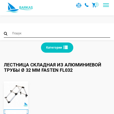
Notice
: Trying to access array offset on value of type null in
0
/var/www/barkas/data/www/barkas.com.ua/catalog/contro
on line
36
Категории
ЛЕСТНИЦА СКЛАДНАЯ ИЗ АЛЮМИНИЕВОЙ
ТРУБЫ Ø 32 ММ FASTEN FL032