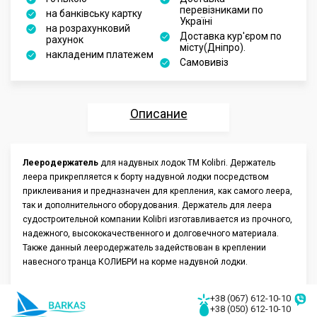
перевізниками по
на банківську картку
Україні
на розрахунковий
Доставка кур'єром по
рахунок
місту(Дніпро).
накладеним платежем
Самовивіз
Описание
Характеристики
Лееродержатель
для надувных лодок ТМ Kolibri. Держатель
леера прикрепляется к борту надувной лодки посредством
Отзывы
приклеивания и предназначен для крепления, как самого леера,
так и дополнительного оборудования. Держатель для леера
Аксессуары
судостроительной компании Kolibri изготавливается из прочного,
надежного, высококачественного и долговечного материала.
Также данный лееродержатель задействован в креплении
навесного транца КОЛИБРИ на корме надувной лодки.
+38 (067) 612-10-10
+38 (050) 612-10-10