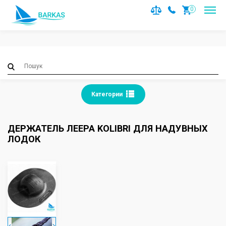
Notice
: Trying to access array offset on value of type null in
0
/var/www/barkas/data/www/barkas.com.ua/catalog/contro
on line
36
Категории
ДЕРЖАТЕЛЬ ЛЕЕРА KOLIBRI ДЛЯ НАДУВНЫХ
ЛОДОК