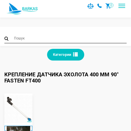
Notice
: Trying to access array offset on value of type null in
0
/var/www/barkas/data/www/barkas.com.ua/catalog/contro
on line
36
Категории
КРЕПЛЕНИЕ ДАТЧИКА ЭХОЛОТА 400 ММ 90°
FASTEN FT400