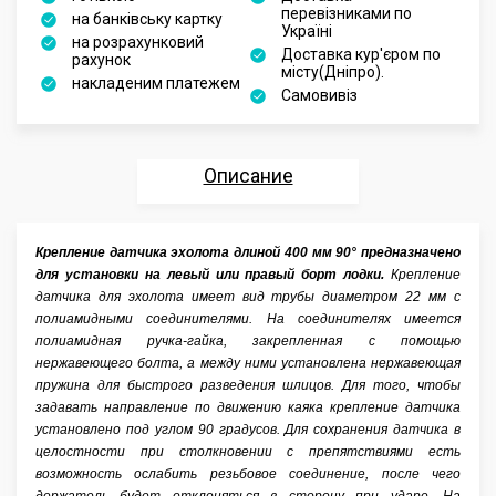
перевізниками по
на банківську картку
Україні
на розрахунковий
Доставка кур'єром по
рахунок
місту(Дніпро).
накладеним платежем
Самовивіз
Описание
Характеристики
Крепление датчика эхолота длиной 400 мм 90° предназначено
для установки на левый или правый борт лодки.
Отзывы
Крепление
датчика для эхолота имеет вид трубы диаметром 22 мм с
полиамидными соединителями. На соединителях имеется
Аксессуары
полиамидная ручка-гайка, закрепленная с помощью
нержавеющего болта, а между ними установлена нержавеющая
пружина для быстрого разведения шлицов. Для того, чтобы
задавать направление по движению каяка крепление датчика
установлено под углом 90 градусов. Для сохранения датчика в
целостности при столкновении с препятствиями есть
возможность ослабить резьбовое соединение, после чего