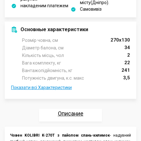
місту(Дніпро).
накладеним платежем
Самовивіз
Основные характеристики
270х130
Розмір човна, см
34
Діаметр балона, см
2
Кількість місць, чол
22
Вага комплекту, кг
241
Вантажопідйомність, кг
3,5
Потужність двигуна, к.с. макс
Показати всі Характеристики
Описание
Характеристики
Човен KOLIBRI K-270Т з пайолом слань-килимок
- надувний