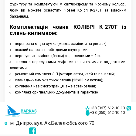
фурнітуру та комплектуючі у світло-сірому та чорному кольорі,
яким ви можете оснастити човен Kolibri K-270T за власним
бажанням.
Комплектація човна КОЛІБРІ К-270Т із
слань-килимком:
переносна міцна сумка (можна замінити на рюкзак);
ножний насос із необхідними штуцерами;
пересувних сидіння (банки) з кріпленнями – 2 шт;
весла з пересувними муфтами та вигнутими стандартними
лопатями;
ремонтний комплект ЗІП (чотири латки, клей та пензель);
сланядь-килимок з трьох слонів (25х83 см кожна);
кріплення навісного транця, вже встановлені;
комплект оригінальних документів із гарантією.
+38 (067) 612-10-10
+38 (050) 612-10-10
м. Дніпро, вул. Ак.Белелюбського 70