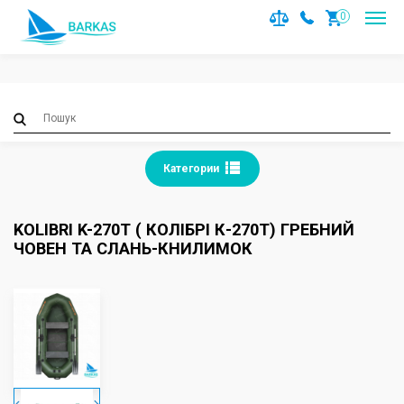
Notice
: Trying to access array offset on value of type null in
0
/var/www/barkas/data/www/barkas.com.ua/catalog/contro
on line
36
Категории
KOLIBRI K-270Т ( КОЛІБРІ К-270Т) ГРЕБНИЙ
ЧОВЕН ТА СЛАНЬ-КНИЛИМОК