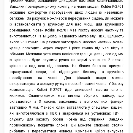
гребний човен, оснащений днищовим настилом слань-килимок.
Отзывы
Завдяки повнорозмірному кокпіту, на човні моделі Kolibri K-270T
можливе комфортне перебування двох людей із невеликим
Аксессуары
багажем. За рахунок можливості пересування сидінь, Ви можете
їх встановлювати у зручному для вас місці, для зручнішого
розміщення. Човен Kolibri K-270T має гостру носову частину та
виготовляється із міцного, надійного матеріалу ПВХ, щільність
якого 950 гр/м2. За рахунок загостреної носової частини човен
краще проходить через очерет і ріже хвилю під час вітру в
обличчя. Можлива установка навісного транця, для цього одним
із кріплень буде служити ручка на кормі човна та 2 верхні
кріплення над нею під транець. На бічних балонах присутні
страхувальні леєри, які підвищують безпеку та зручність
перебування на човні. Для фіксації якоря можна
використовувати складну ручку в носовій частині човна. У базову
комплектацію Kolibri K-270T йде днищовий настил слонів-
килимок. Слань-килимок має вигляд збірного пайолу, що
складається з 3 слонів, виконаних з вологостійкої фанери
завтовшки 9 мм. Фанерні слані вставляють у спеціальні кишені,
які виготовляються з ПВХ і зварюються на установках ТВЧ, і
служать для захисту бортів човна від стирання. Завдяки
протиковзкому покриттю слонів, Ви можете спокійно стоячи
рибалити і пересуватися човном. Компанія Kolibri випускає