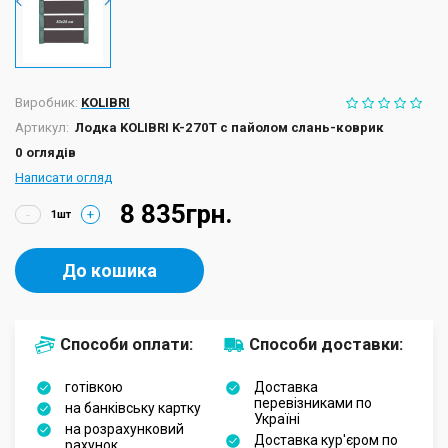
Виробник:
KOLIBRI
Артикул:
Лодка KOLIBRI K-270Т с пайолом слань-коврик
0 оглядів
Написати огляд
8 835грн.
-
+
До кошика
Способи оплати:
Способи доставки:
готівкою
Доставка
перевізниками по
на банківську картку
Україні
на розрахунковий
Доставка кур'єром по
рахунок