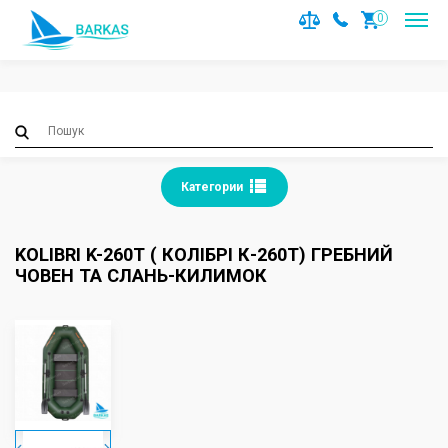
Notice
: Trying to access array offset on value of type null in
0
/var/www/barkas/data/www/barkas.com.ua/catalog/contro
on line
36
Категории
KOLIBRI K-260Т ( КОЛІБРІ К-260Т) ГРЕБНИЙ
ЧОВЕН ТА СЛАНЬ-КИЛИМОК