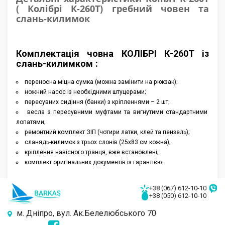
Отзывы
( Колібрі К-260Т) гребний човен та
слань-килимок
Аксессуары
Комплектація човна КОЛІБРІ К-260Т із
слань-килимком :
переносна міцна сумка (можна замінити на рюкзак);
ножний насос із необхідними штуцерами;
пересувних сидіння (банки) з кріпленнями – 2 шт;
весла з пересувними муфтами та вигнутими стандартними
лопатями;
ремонтний комплект ЗІП (чотири латки, клей та пензель);
сланядь-килимок з трьох слонів (25х83 см кожна);
кріплення навісного транця, вже встановлені;
комплект оригінальних документів із гарантією.
+38 (067) 612-10-10
+38 (050) 612-10-10
м. Дніпро, вул. Ак.Белелюбського 70