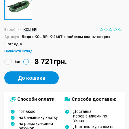
Виробник:
KOLIBRI
Артикул:
Лодка KOLIBRI K-260Т с пайолом слань-коврик
0 оглядів
Написати огляд
8 721грн.
-
+
До кошика
Способи оплати:
Способи доставки:
готівкою
Доставка
перевізниками по
на банківську картку
Україні
на розрахунковий
Доставка кур'єром по
рахунок