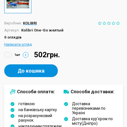
Виробник:
KOLIBRI
Артикул:
Kolibri One-Go желтый
0 оглядів
Написати огляд
502грн.
-
+
До кошика
Способи оплати:
Способи доставки:
готівкою
Доставка
перевізниками по
на банківську картку
Україні
на розрахунковий
Доставка кур'єром по
рахунок
місту(Дніпро).
накладеним платежем