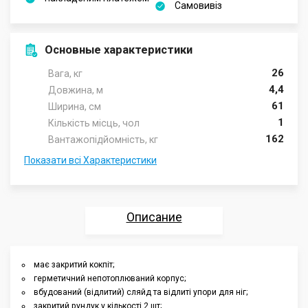
Самовивіз
Основные характеристики
26
Вага, кг
4,4
Довжина, м
61
Ширина, cм
1
Кількість місць, чол
162
Вантажопідйомність, кг
Показати всі Характеристики
Описание
Характеристики
має закритий кокпіт;
герметичний непотоплюваний корпус;
Отзывы
вбудований (відлитий) сляйд та відлиті упори для ніг;
закритий рундук у кількості 2 шт;