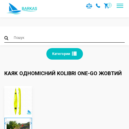
Notice
: Trying to access array offset on value of type null in
0
/var/www/barkas/data/www/barkas.com.ua/catalog/contro
on line
36
Категории
КАЯК ОДНОМІСНИЙ KOLIBRI ONE-GO ЖОВТИЙ