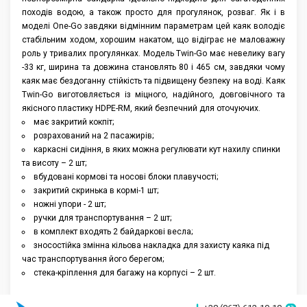
походів водою, а також просто для прогулянок, розваг. Як і в
Аксессуары
моделі One-Go завдяки відмінним параметрам цей каяк володіє
стабільним ходом, хорошим накатом, що відіграє не маловажну
роль у тривалих прогулянках. Модель Twin-Go має невелику вагу
-33 кг, ширина та довжина становлять 80 і 465 см, завдяки чому
каяк має бездоганну стійкість та підвищену безпеку на воді. Каяк
Twin-Go виготовляється із міцного, надійного, довговічного та
якісного пластику HDPE-RM, який безпечний для оточуючих.
має закритий кокпіт;
розрахований на 2 пасажирів;
каркасні сидіння, в яких можна регулювати кут нахилу спинки
та висоту – 2 шт;
вбудовані кормові та носові блоки плавучості;
закритий скринька в кормі-1 шт;
ножні упори - 2 шт;
ручки для транспортування – 2 шт;
в комплект входять 2 байдаркові весла;
зносостійка змінна кільова накладка для захисту каяка під
час транспортування його берегом;
стека-кріплення для багажу на корпусі – 2 шт.