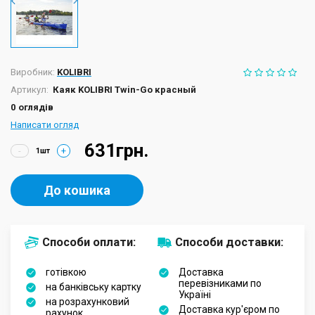
Виробник:
KOLIBRI
Артикул:
Каяк KOLIBRI Twin-Go красный
0 оглядів
Написати огляд
631грн.
-
+
До кошика
Способи оплати:
Способи доставки:
готівкою
Доставка
перевізниками по
на банківську картку
Україні
на розрахунковий
Доставка кур'єром по
рахунок