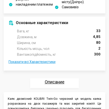
місту(Дніпро).
накладеним платежем
Самовивіз
Основные характеристики
33
Вага, кг
4,85
Довжина, м
80
Ширина, cм
2
Кількість місць, чол
300
Вантажопідйомність, кг
Показати всі Характеристики
Описание
Характеристики
Каяк двомісний KOLIBRI Twin-Go червоний ця модель каяка
розрахована на двох пасажирів та має закритий кокпіт. Це
Отзывы
повнорозмірна байдарка ідеально підходить для багатоденних