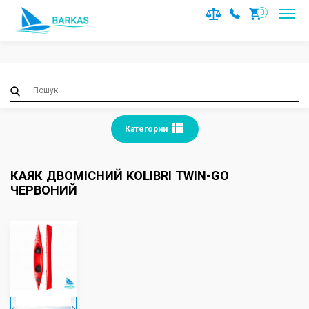
Notice
: Trying to access array offset on value of type null in
0
/var/www/barkas/data/www/barkas.com.ua/catalog/contro
on line
36
Категории
КАЯК ДВОМІСНИЙ KOLIBRI TWIN-GO
ЧЕРВОНИЙ