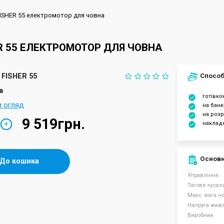
ISHER 55 електромотор для човна
R 55 ЕЛЕКТРОМОТОР ДЛЯ ЧОВНА
FISHER 55
Способ
в
готівк
и огляд
на банк
на розр
9 519грн.
+
наклад
Основн
До кошика
Управління
Тягове зусилл
Макс. вага чо
Напруга жив
Виробник