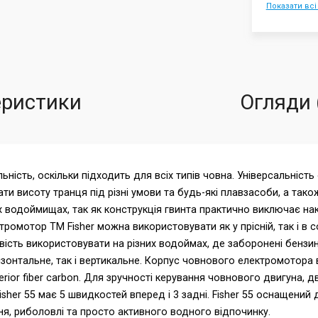
Показати всі
еристики
Огляди 
ність, оскільки підходить для всіх типів човна. Універсальність
и висоту транця під різні умови та будь-які плавзасоби, а так
х водоймищах, так як конструкція гвинта практично виключає на
ромотор ТМ Fisher можна використовувати як у прісній, так і в 
вість використовувати на різних водоймах, де заборонені бензин
изонтальне, так і вертикальне. Корпус човнового електромотора 
uperior fiber carbon. Для зручності керування човнового двигуна
her 55 має 5 швидкостей вперед і 3 задні. Fisher 55 оснащений
я, риболовлі та просто активного водного відпочинку.