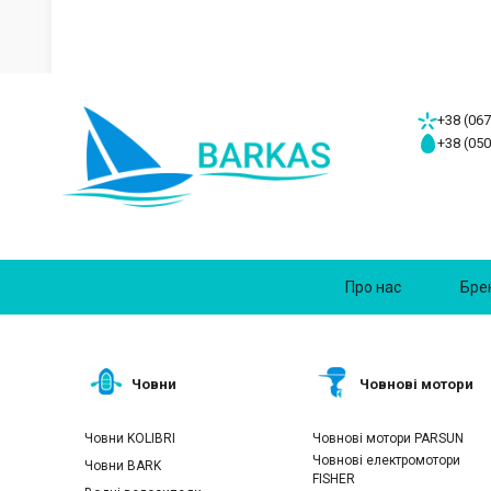
+38 (067
+38 (050
Про нас
Бре
Човни
Човнові мотори
Човни KOLIBRI
Човнові мотори PARSUN
Човнові електромотори
Човни BARK
FISHER