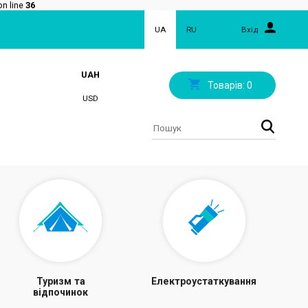
n line
36
UA
RU
Вхід
UAH
Товарів:
0
USD
Туризм та
Електроустаткування
відпочинок