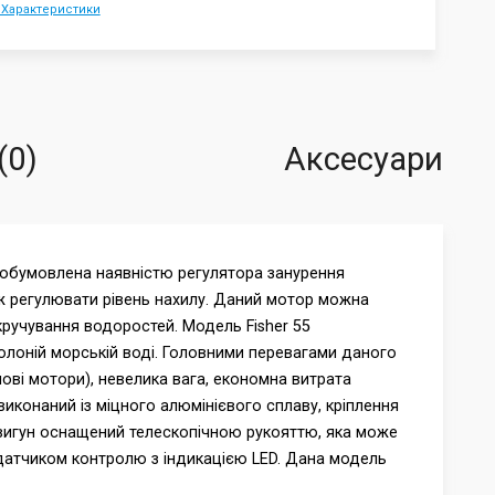
 Характеристики
(0)
Аксесуари
 обумовлена ​​наявністю регулятора занурення
ож регулювати рівень нахилу. Даний мотор можна
кручування водоростей. Модель Fisher 55
солоній морській воді. Головними перевагами даного
ові мотори), невелика вага, економна витрата
виконаний із міцного алюмінієвого сплаву, кріплення
, двигун оснащений телескопічною рукояттю, яка може
 датчиком контролю з індикацією LED. Дана модель