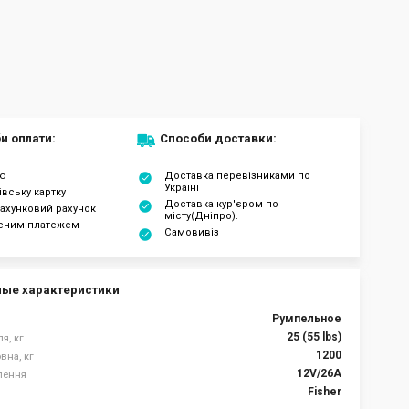
и оплати:
Способи доставки:
ою
Доставка перевізниками по
Україні
івську картку
Доставка кур'єром по
ахунковий рахунок
місту(Дніпро).
еним платежем
Самовивіз
ые характеристики
Румпельное
25 (55 lbs)
я, кг
1200
вна, кг
12V/26А
лення
Fisher