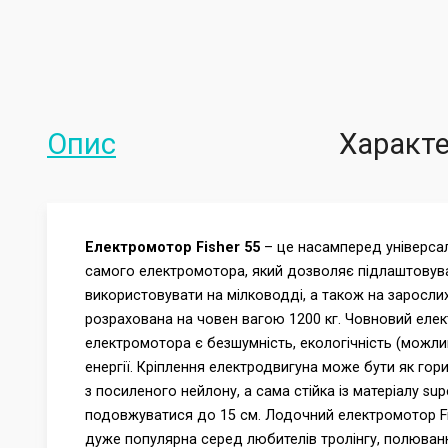
Опис
Характ
Електромотор Fisher 55
– це насамперед універсаль
самого електромотора, який дозволяє підлаштовуват
використовувати на мілководді, а також на заросли
розрахована на човен вагою 1200 кг. Човновий елект
електромотора є безшумність, екологічність (можли
енергії. Кріплення електродвигуна може бути як гор
з посиленого нейлону, а сама стійка із матеріалу s
подовжуватися до 15 см. Лодочний електромотор Fis
дуже популярна серед любителів тролінгу, полюванн