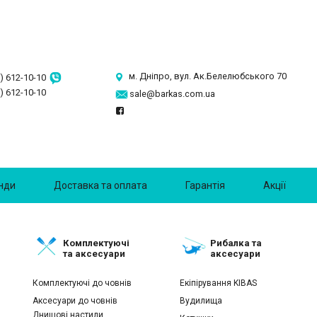
м. Дніпро, вул. Ак.Белелюбського 70
) 612-10-10
) 612-10-10
sale@barkas.com.ua
нди
Доставка та оплата
Гарантія
Акції
Комплектуючі
Рибалка та
та аксесуари
аксесуари
Комплектуючі до човнів
Екіпірування KIBAS
Аксесуари до човнів
Вудилища
Днищові настили,