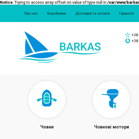
Notice
: Trying to access array offset on value of type null in
/var/www/barkas
Про нас
Виробники
Доставка та оплата
Гарантія
+38 
+38 
Човни
Човнові мотори