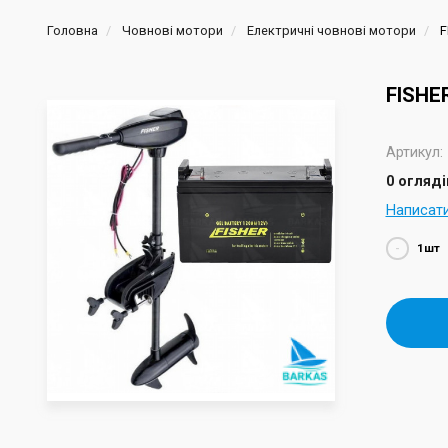
Головна
Човнові мотори
Електричні човнові мотори
F
FISHE
Артикул:
0 огляді
Написат
-