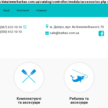
/data/www/barkas.com.ua/catalog/controller/module/accessories.php
o
Акції
Контакти
Новини
м. Дніпро, вул. Ак.Белелюбського 70
(067) 612-10-10
(050) 612-10-10
sale@barkas.com.ua
Комплектуючі
Рибалка та
та аксесуари
аксесуари