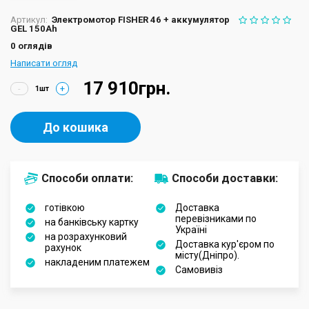
Артикул:
Электромотор FISHER 46 + аккумулятор
GEL 150Ah
0 оглядів
Написати огляд
17 910грн.
-
+
До кошика
Способи оплати:
Способи доставки:
готівкою
Доставка
перевізниками по
на банківську картку
Україні
на розрахунковий
Доставка кур'єром по
рахунок
місту(Дніпро).
накладеним платежем
Самовивіз