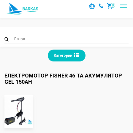
Notice
: Trying to access array offset on value of type null in
0
/var/www/barkas/data/www/barkas.com.ua/catalog/contro
on line
36
Категории
ЕЛЕКТРОМОТОР FISHER 46 ТА АКУМУЛЯТОР
GEL 150AH