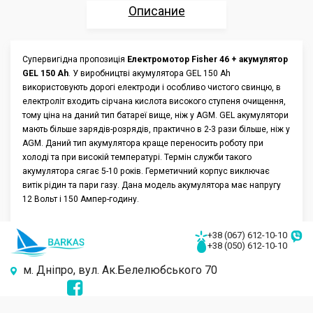
Описание
Характеристики
Супервигідна пропозиція
Електромотор Fisher 46 + акумулятор
GEL 150 Ah
. У виробництві акумулятора GEL 150 Ah
Отзывы
використовують дорогі електроди і особливо чистого свинцю, в
електроліт входить сірчана кислота високого ступеня очищення,
Аксессуары
тому ціна на даний тип батареї вище, ніж у AGM. GEL акумулятори
мають більше зарядів-розрядів, практично в 2-3 рази більше, ніж у
AGM. Даний тип акумулятора краще переносить роботу при
холоді та при високій температурі. Термін служби такого
акумулятора сягає 5-10 років. Герметичний корпус виключає
витік рідин та пари газу. Дана модель акумулятора має напругу
12 Вольт і 150 Ампер-годину.
+38 (067) 612-10-10
+38 (050) 612-10-10
м. Дніпро, вул. Ак.Белелюбського 70