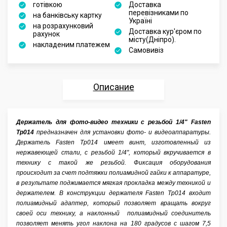
готівкою
Доставка
перевізниками по
на банківську картку
Україні
на розрахунковий
Доставка кур'єром по
рахунок
місту(Дніпро).
накладеним платежем
Самовивіз
Описание
Характеристики
Держатель для фото-видео техники с резьбой 1/4" Fasten
Tp014
предназначен для установки фото- и видеоаппаратуры.
Отзывы
Держатель Fasten Tp014 имеет винт, изготовленный из
нержавеющей стали, с резьбой 1/4", который вкручивается в
Аксессуары
технику с такой же резьбой. Фиксация оборудования
происходит за счет подтяжки полиамидной гайки к аппаратуре,
в результате поджимается мягкая прокладка между техникой и
держателем. В конструкции держателя Fasten Tp014 входит
полиамидный адаптер, который позволяет вращать вокруг
своей оси технику, а наклонный полиамидный соединитель
позволяет менять угол наклона на 180 градусов с шагом 7,5