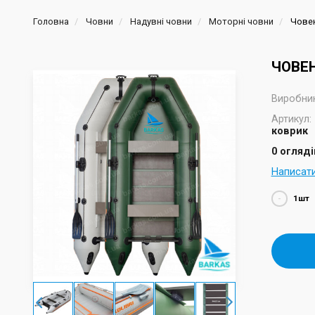
Головна
Човни
Надувні човни
Моторні човни
Човен
ЧОВЕН
Виробник
Артикул:
коврик
0 огляді
Написат
-