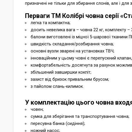
призначені не тільки для збирання слонів, але і для 
Перваги ТМ Колібрі човна серії «
легка та компактна;
досить невелика вага – човна 22 кг, комплекту – 3
балони виготовлені із міцної 5-шарової тканини П
швидкість складання/розбирання човна;
основні вузли зварені на установках ТВЧ;
інноваційним у цьому човні є перепускний клапан
комфортабельність досягнута за рахунок можливо
збільшений завширшки кокпіт;
захист від бризок привальним брусом;
з пайолом слань-килимок.
У комплектацію цього човна входя
човен;
сумка для зберігання та транспортування човна;
пересувна банка (сидіння);
ножний насос;