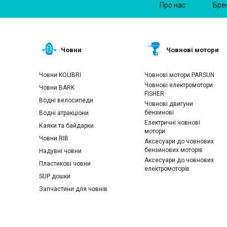
Про нас
Бре
Човни
Човнові мотори
Човни KOLIBRI
Човнові мотори PARSUN
Човнові електромотори
Човни BARK
FISHER
Водні велосипеди
Човнові двигуни
бензинові
Водні атракціони
Електричні човнові
Каяки та байдарки
мотори
Човни RIB
Аксесуари до човнових
бензинових моторів
Надувні човни
Аксесуари до човнових
Пластикові човни
електромоторів
SUP дошки
Запчастини для човнів