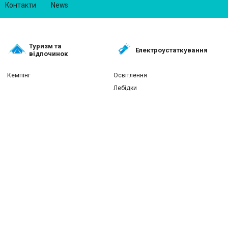
Контакти
News
Туризм та
Електроустаткування
відпочинок
Кемпінг
Освітлення
Лебідки