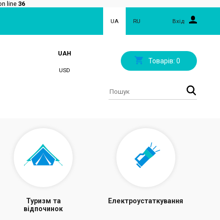
n line
36
UA
RU
Вхід
UAH
Товарів:
0
USD
Туризм та
Електроустаткування
відпочинок