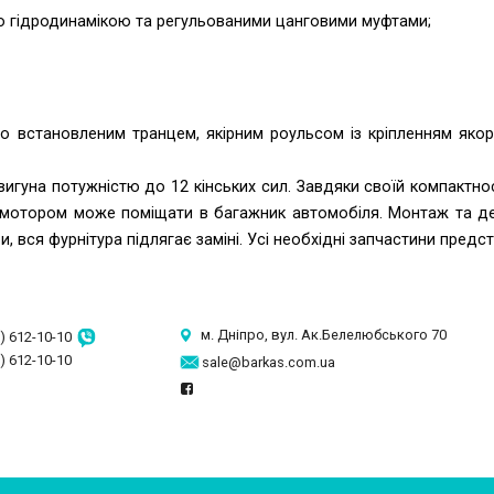
ю гідродинамікою та регульованими цанговими муфтами;
о встановленим транцем, якірним роульсом із кріпленням якор
гуна потужністю до 12 кінських сил. Завдяки своїй компактност
з мотором може поміщати в багажник автомобіля. Монтаж та де
 вся фурнітура підлягає заміні. Усі необхідні запчастини предст
м. Дніпро, вул. Ак.Белелюбського 70
) 612-10-10
) 612-10-10
sale@barkas.com.ua