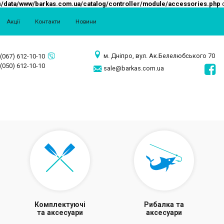
/data/www/barkas.com.ua/catalog/controller/module/accessories.php
o
Акції
Контакти
Новини
м. Дніпро, вул. Ак.Белелюбського 70
(067) 612-10-10
(050) 612-10-10
sale@barkas.com.ua
Комплектуючі
Рибалка та
та аксесуари
аксесуари