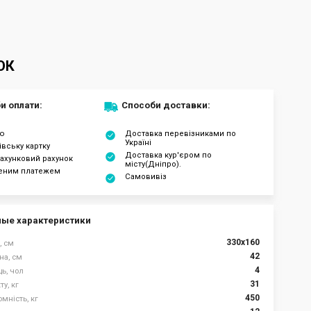
ОК
и оплати:
Способи доставки:
ою
Доставка перевізниками по
Україні
івську картку
Доставка кур'єром по
ахунковий рахунок
місту(Дніпро).
еним платежем
Самовивіз
ые характеристики
330х160
, см
42
на, см
4
ць, чол
31
у, кг
450
мність, кг