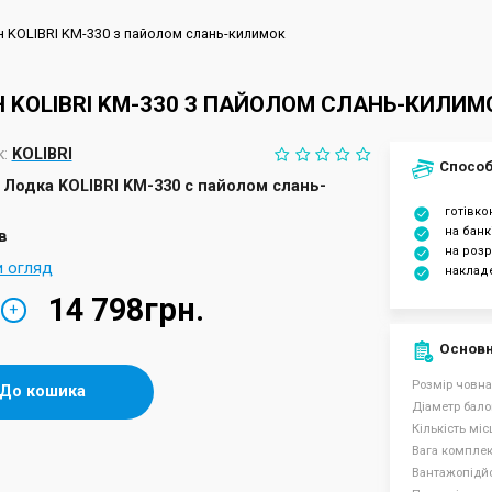
 KOLIBRI KM-330 з пайолом слань-килимок
 KOLIBRI KM-330 З ПАЙОЛОМ СЛАНЬ-КИЛИМ
:
KOLIBRI
Способ
Лодка KOLIBRI KM-330 с пайолом слань-
готівк
на банк
в
на розр
и огляд
наклад
14 798грн.
+
Основн
Розмір човна
До кошика
Діаметр бало
Кількість міс
Вага комплект
Вантажопідйо