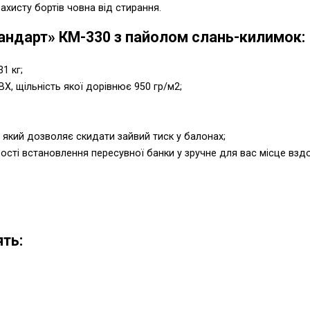
захисту бортів човна від стирання.
Стандарт» КМ-330 з пайолом слань-килимок:
1 кг;
ВХ, щільність якої дорівнює 950 гр/м2;
, який дозволяє скидати зайвий тиск у балонах;
сті встановлення пересувної банки у зручне для вас місце вздо
ть: