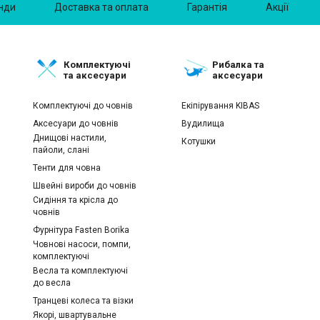
нди
Доставка та оплата
Гарантія
Акції
Комплектуючі
Рибалка та
та аксесуари
аксесуари
Комплектуючі до човнів
Екіпірування KIBAS
Аксесуари до човнів
Вудилища
Днищові настили,
Котушки
пайоли, слані
Тенти для човна
Швейні вироби до човнів
Сидіння та крісла до
човнів
Фурнітура Fasten Borika
Човнові насоси, помпи,
комплектуючі
Весла та комплектуючі
до весла
Транцеві колеса та візки
Якорі, швартувальне