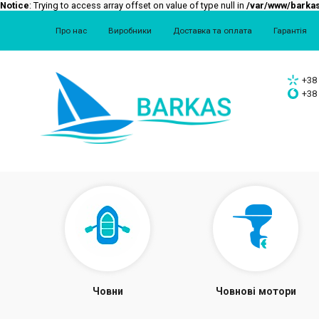
Notice
: Trying to access array offset on value of type null in
/var/www/barkas
Про нас
Виробники
Доставка та оплата
Гарантія
+38 
+38 
Човни
Човнові мотори