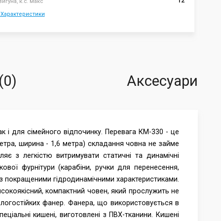
12
игуна, к.с. макс
 Характеристики
(0)
Аксесуари
к і для сімейного відпочинку. Перевага КМ-330 - це
етра, ширина - 1,6 метра) складання човна не займе
ляє з легкістю витримувати статичні та динамічні
вої фурнітури (карабіни, ручки для перенесення,
ру з покращеними гідродинамічними характеристиками.
исокоякісний, компактний човен, який прослужить не
логостійких фанер. Фанера, що використовується в
ціальні кишені, виготовлені з ПВХ-тканини. Кишені