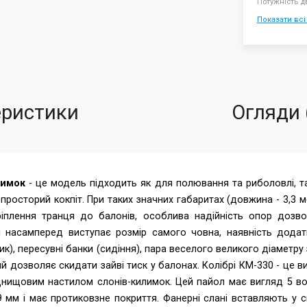
Потужність дв
Показати всі
еристики
Огляди 
лимок
- це модель підходить як для полювання та риболовлі, та
просторий кокпіт. При таких значних габаритах (довжина - 3,3 м
ріплення транця до балонів, особлива надійність опор дозво
 насамперед виступає розмір самого човна, наявність додатко
ик), пересувні банки (сидіння), пара веселого великого діамет
й дозволяє скидати зайві тиск у балонах. Колібрі КМ-330 - це в
днищовим настилом слонів-килимок. Цей пайол має вигляд 5 во
мм і має протиковзне покриття. Фанерні слані вставляють у спе