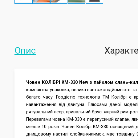
Опис
Характ
Човен КОЛІБРІ КМ-330 New з пайолом слань-ки
компактна упаковка, велика вантажопідйомність та 
багато часу. Гордістю технологів ТМ Колібрі є к
навантаження від двигуна. Плюсами даної моделі
рятувальний леєр, привальний брус, якірний рим-рол
Перевагами човна КМ-330 є перепускний клапан, яки
менше 10 років. Човен Колібрі КМ-330 оснащений 
днищовому настилі слойка-килимок, має товщину 9 