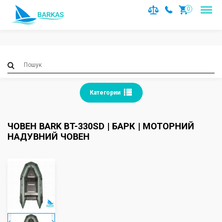
Notice
: Trying to access array offset on value of type null in
0
/var/www/barkas/data/www/barkas.com.ua/catalog/contro
on line
36
Категории
ЧОВЕН BARK BT-330SD | БАРК | МОТОРНИЙ
НАДУВНИЙ ЧОВЕН