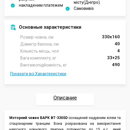
місту(Дніпро).
накладеним платежем
Самовивіз
Основные характеристики
330x160
Розмір човна, см
40
Діаметр балона, см
4
Кількість місць, чол
33+25
Вага комплекту, кг
490
Вантажопідйомність, кг
Показати всі Характеристики
Описание
Характеристики
Моторний човен БАРК ВТ-330SD
оснащений надувним кілем та
стаціонарним транцем. Вона розрахована на використання
Отзывы
навісного човнового двигуна потужністю до 15 к.с., який