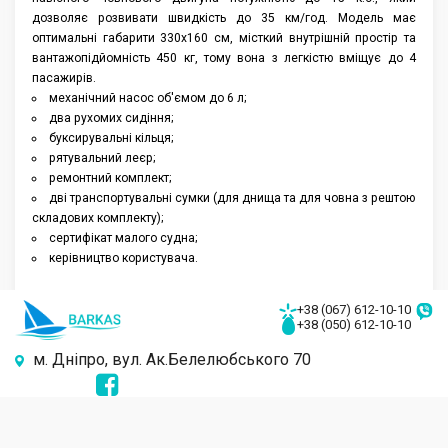
дозволяє розвивати швидкість до 35 км/год. Модель має
Аксессуары
оптимальні габарити 330х160 см, місткий внутрішній простір та
вантажопідйомність 450 кг, тому вона з легкістю вміщує до 4
пасажирів.
механічний насос об'ємом до 6 л;
два рухомих сидіння;
буксирувальні кільця;
рятувальний леєр;
ремонтний комплект;
дві транспортувальні сумки (для днища та для човна з рештою
складових комплекту);
сертифікат малого судна;
керівництво користувача.
+38 (067) 612-10-10
+38 (050) 612-10-10
м. Дніпро, вул. Ак.Белелюбського 70