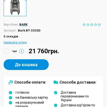
Виробник:
BARK
Артикул:
Bark BT-330SD
0 оглядів
Написати огляд
21 760грн.
-
+
До кошика
Способи оплати:
Способи доставки:
готівкою
Доставка
перевізниками по
на банківську картку
Україні
на розрахунковий
Доставка кур'єром по
рахунок