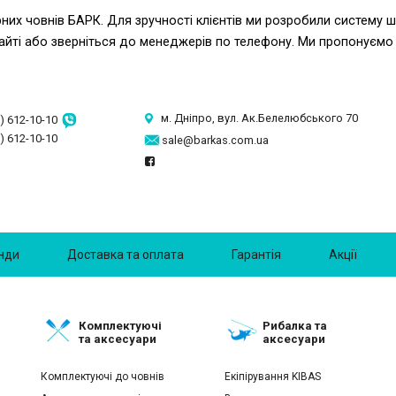
них човнів БАРК. Для зручності клієнтів ми розробили систему 
йті або зверніться до менеджерів по телефону. Ми пропонуємо к
м. Дніпро, вул. Ак.Белелюбського 70
) 612-10-10
) 612-10-10
sale@barkas.com.ua
нди
Доставка та оплата
Гарантія
Акції
Комплектуючі
Рибалка та
та аксесуари
аксесуари
Комплектуючі до човнів
Екіпірування KIBAS