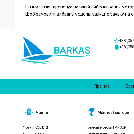
Наш магазин пропонує великий вибір кільових мотор
Щоб замовити вибрану модель, залиште заявку на са
+38 (067
+38 (050
Про нас
Бре
Човни
Човнові мотори
Човни KOLIBRI
Човнові мотори PARSUN
Човнові електромотори