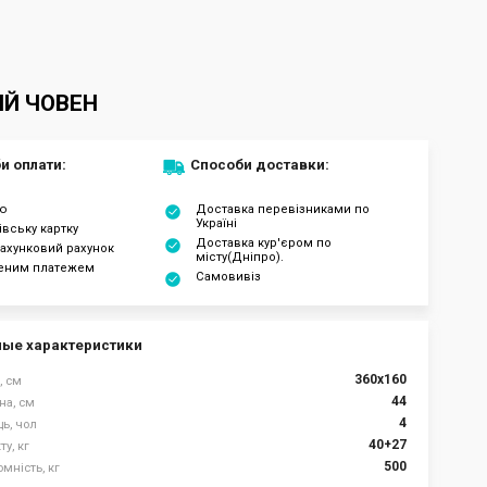
ИЙ ЧОВЕН
и оплати:
Способи доставки:
ою
Доставка перевізниками по
Україні
івську картку
Доставка кур'єром по
ахунковий рахунок
місту(Дніпро).
еним платежем
Самовивіз
ые характеристики
360x160
, см
44
на, см
4
ць, чол
40+27
у, кг
500
мність, кг