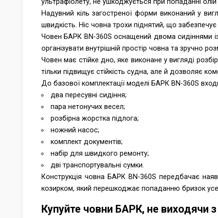
ультрафіолету, не ушкоджується при попаданні олій 
Надувний кіль загостреної форми виконаний у вигл
швидкість. Ніс човна трохи піднятий, що забезпечує 
Човен БАРК ВN-360S оснащений двома сидіннями із 
організувати внутрішній простір човна та зручно ро
Човен має стійке дно, яке виконане у вигляді розбі
тільки підвищує стійкість судна, але й дозволяє ко
До базової комплектації моделі БАРК ВN-360S вход
два пересувні сидіння;
пара нетонучих весел;
розбірна жорстка підлога;
ножний насос;
комплект документів;
набір для швидкого ремонту;
дві транспортувальні сумки.
Конструкція човна БАРК ВN-360S передбачає наяв
козирком, який перешкоджає попаданню бризок усер
Купуйте човни БАРК, не виходячи 