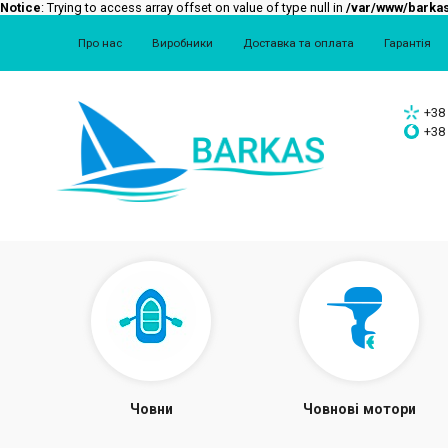
Notice
: Trying to access array offset on value of type null in
/var/www/barkas
Про нас
Виробники
Доставка та оплата
Гарантія
+38 
+38 
Човни
Човнові мотори