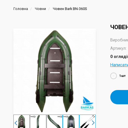
Головна
Човни
Човен Bark BN-360S
ЧОВЕН
Виробник
Артикул:
0 огляді
Написат
-