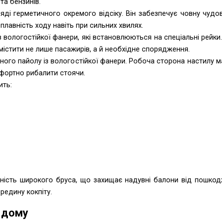
та бензинів.
яді герметичного окремого відсіку. Він забезпечує човну чудо
плавність ходу навіть при сильних хвилях.
вологостійкої фанери, які встановлюються на спеціальні рейк
змістити не лише пасажирів, а й необхідне спорядження.
рного пайолу із вологостійкої фанери. Робоча сторона настилу 
мфортно рибалити стоячи.
ить:
ність широкого бруса, що захищає надувні балони від пошкод
едину кокпіту.
з дому