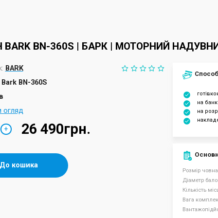
 BARK BN-360S | БАРК | МОТОРНИЙ НАДУВН
:
BARK
Способ
Bark BN-360S
готівк
в
на банк
и огляд
на розр
наклад
26 490грн.
+
Основн
До кошика
Розмір човна
Діаметр бало
Кількість міс
Вага комплект
Вантажопідйо