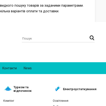
швидкого пошуку товарів за заданими параметрами.
ілька варіантів оплати та доставки.
Контакти
News
Туризм та
Електроустаткування
відпочинок
Кемпінг
Освітлення