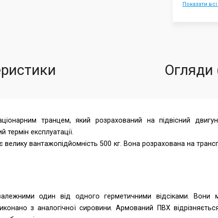
Показати всі
еристики
Огляди 
іонарним транцем, який розрахований на підвісний двигун
ий термін експлуатації.
 велику вантажопідйомність 500 кг. Вона розрахована на транс
лежними один від одного герметичними відсіками. Вони м
конано з аналогічної сировини. Армований ПВХ відрізняється 