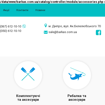
/data/www/barkas.com.ua/catalog/controller/module/accessories.php
o
Акції
Контакти
Новини
м. Дніпро, вул. Ак.Белелюбського 70
(067) 612-10-10
(050) 612-10-10
sale@barkas.com.ua
Комплектуючі
Рибалка та
та аксесуари
аксесуари