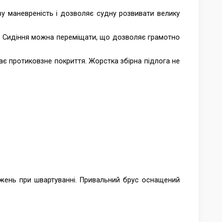
ву маневреність і дозволяє судну розвивати велику
и. Сидіння можна переміщати, що дозволяє грамотно
має протиковзне покриття. Жорстка збірна підлога не
жень при швартуванні. Привальний брус оснащений