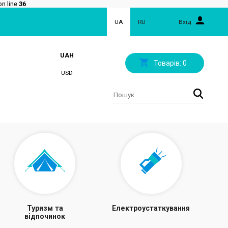
n line
36
UA
RU
Вхід
UAH
Товарів:
0
USD
Туризм та
Електроустаткування
відпочинок