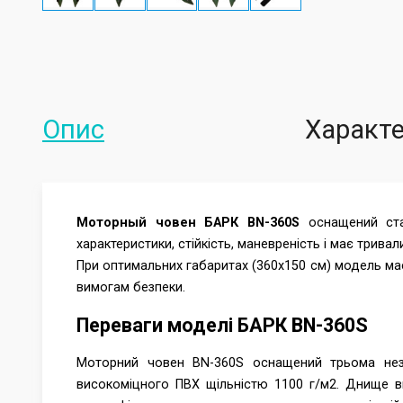
Опис
Характ
Моторный човен БАРК ВN-360S
оснащений стац
характеристики, стійкість, маневреність і має тривал
При оптимальних габаритах (360х150 см) модель має
вимогам безпеки.
Переваги моделі БАРК ВN-360S
Моторний човен BN-360S оснащений трьома неза
високоміцного ПВХ щільністю 1100 г/м2. Днище ви