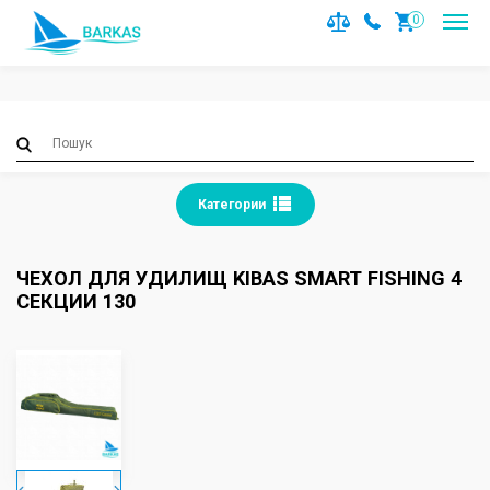
Notice
: Trying to access array offset on value of type null in
0
/var/www/barkas/data/www/barkas.com.ua/catalog/contro
on line
36
Категории
ЧЕХОЛ ДЛЯ УДИЛИЩ KIBAS SMART FISHING 4
СЕКЦИИ 130