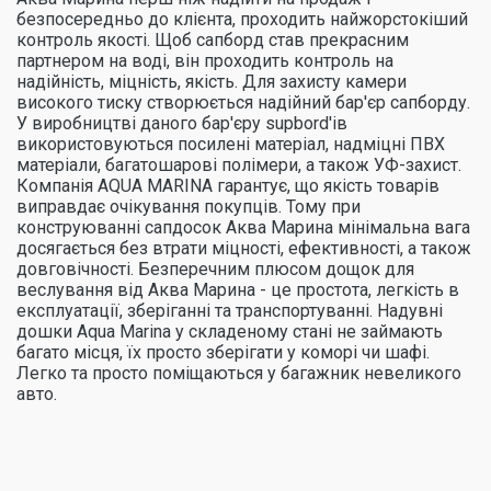
безпосередньо до клієнта, проходить найжорстокіший
контроль якості. Щоб сапборд став прекрасним
партнером на воді, він проходить контроль на
надійність, міцність, якість. Для захисту камери
високого тиску створюється надійний бар'єр сапборду.
У виробництві даного бар'єру supbord'ів
використовуються посилені матеріал, надміцні ПВХ
матеріали, багатошарові полімери, а також УФ-захист.
Компанія AQUA MARINA гарантує, що якість товарів
виправдає очікування покупців. Тому при
конструюванні сапдосок Аква Марина мінімальна вага
досягається без втрати міцності, ефективності, а також
довговічності. Безперечним плюсом дощок для
веслування від Аква Марина - це простота, легкість в
експлуатації, зберіганні та транспортуванні. Надувні
дошки Aqua Marina у складеному стані не займають
багато місця, їх просто зберігати у коморі чи шафі.
Легко та просто поміщаються у багажник невеликого
авто.