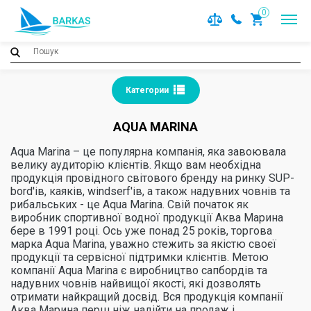
0
Категории
AQUA MARINA
Aqua Marina – це популярна компанія, яка завоювала
велику аудиторію клієнтів. Якщо вам необхідна
продукція провідного світового бренду на ринку SUP-
bord'ів, каяків, windserf'ів, а також надувних човнів та
рибальських - це Aqua Marina. Свій початок як
виробник спортивної водної продукції Аква Марина
бере в 1991 році. Ось уже понад 25 років, торгова
марка Aqua Marina, уважно стежить за якістю своєї
продукції та сервісної підтримки клієнтів. Метою
компанії Aqua Marina є виробництво сапбордів та
надувних човнів найвищої якості, які дозволять
отримати найкращий досвід. Вся продукція компанії
Аква Марина перш ніж надійти на продаж і