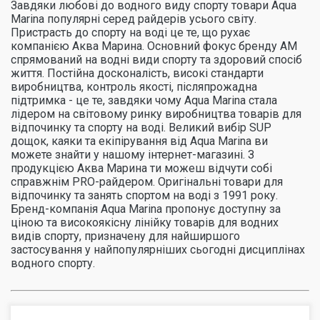
Завдяки любові до водного виду спорту товари Aqua
Marina популярні серед райдерів усього світу.
Пристрасть до спорту на воді це те, що рухає
компанією Аква Марина. Основний фокус бренду AM
спрямований на водні види спорту та здоровий спосіб
життя. Постійна досконалість, високі стандарти
виробництва, контроль якості, післяпрожадна
підтримка - це те, завдяки чому Aqua Marina стала
лідером на світовому ринку виробництва товарів для
відпочинку та спорту на воді. Великий вибір SUP
дощок, каяки та екіпірування від Aqua Marina ви
можете знайти у нашому інтернет-магазині. З
продукцією Аква Марина ти можеш відчути собі
справжнім PRO-райдером. Оригінальні товари для
відпочинку та занять спортом на воді з 1991 року.
Бренд-компанія Aqua Marina пропонує доступну за
ціною та високоякісну лінійку товарів для водних
видів спорту, призначену для найширшого
застосування у найпопулярніших сьогодні дисциплінах
водного спорту.