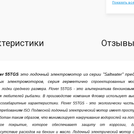
Показать вс
ктеристики
Отзывы 
er 55TGS
это лодочный электромотор из серии "Saltwater" пре
ых электромоторов, серия герметично
спроектированных мо
лодки среднего размера. Flover
55TGS
- это альтернатива бензиновы
 любителей рыбалки. В производстве компания Фловер использует вы
согабаритные характеристики. Flover
55TGS
- это экологически чист
ребованиям ISO. Подвесной лодочный электрический мотор имеет просту
аботан таким образом, что минимизирует накручивание водорослей на ло
ное покрытие, которое обеспечивает защиту от коррозии, 
утствие расходов на бензин и масло. Лодочный электрический мотор оч