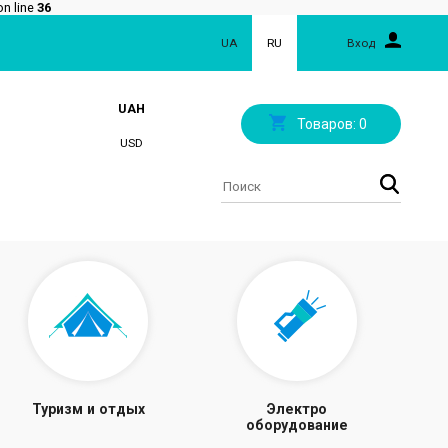
n line
36
UA
RU
Вход
UAH
Товаров:
0
USD
Туризм и отдых
Электро
оборудование