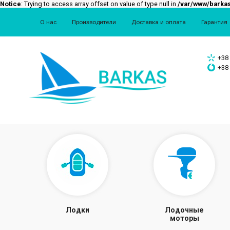
Notice
: Trying to access array offset on value of type null in
/var/www/barkas
О нас
Производители
Доставка и оплата
Гарантия
+38 
+38 
Лодки
Лодочные
моторы