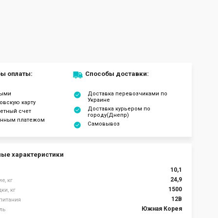
ы оплаты:
Способы доставки:
ными
Доставка перевозчиками по
Украине
овскую карту
Доставка курьером по
четный счет
городу(Днепр)
нным платежом
Самовывоз
ые характеристики
10,1
24,9
е, кг
1500
ки, кг
12В
питания
Южная Корея
ль