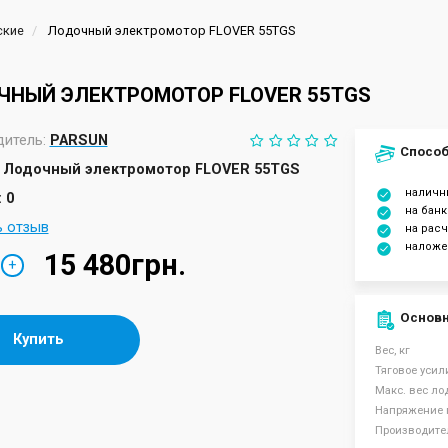
ские
Лодочный электромотор FLOVER 55TGS
ЧНЫЙ ЭЛЕКТРОМОТОР FLOVER 55TGS
итель:
PARSUN
Способ
Лодочный электромотор FLOVER 55TGS
налич
 0
на банк
ь отзыв
на рас
наложе
15 480грн.
+
Основн
Купить
Вес, кг
Тяговое усили
Макс. вес лод
Напряжение 
Производите