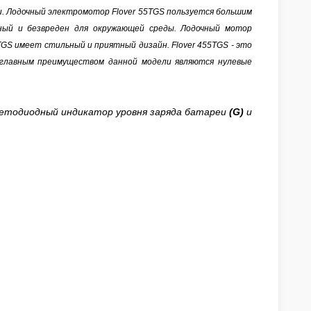
и. Лодочный электромотор Flover
55TGS
пользуется большим
ый и безвреден для окружающей среды. Лодочный мотор
TGS
имеет стильный и приятный дизайн. Flover 4
55TGS
- это
а главным преимуществом данной модели являются нулевые
етодиодный индикатор уровня заряда батареи
(G)
и