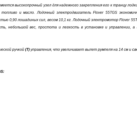
имеется высокопрочный узел для надежного закрепления его к транцу лодк
 топливо и масло. Лодочный электродвигатель Flover
55TGS
экономичн
тью 0,90 лошадиных сил, весом 10,1 кг. Лодочный электромотор Flover
55
сть,
небольшой вес, простота и легкость в установке и управлении, 
св
ческой ручкой
(T)
управления, что увеличивает вылет румпеля на 14 см и
S: