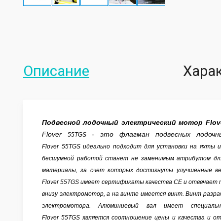
Описание
Хара
Подвесной лодочный электрический мотор Flov
Flover
- это флагман подвесных лодочн
55TGS
Flover
55TGS
идеально подходит для установки на яхты и 
бесшумной работой станет не заменимым атрибутом для
материалы, за счет которых достигнуты улучшенные ве
Flover
55TGS
имеет сертификаты качества CE и отвечает т
внизу электромотор, а на винте имеется винт. Винт разр
электромотора. Алюминиевый вал имеет специаль
Flover
55TGS
является
соотношение цены и качества и отс