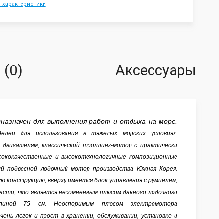
е характеристики
(0)
Аксессуары
дназначен для выполнения работ и отдыха на море.
делей для использования в тяжелых морских условиях.
м
двигателям, классический троллинг-мотор с практически
сококачественные и
высокотехнологичные композиционные
ый подвесной лодочный мотор
производства Южная Корея.
ю конструкцию, вверху имеется блок
управления с румпелем,
пасти, что является несомненным плюсом данного
лодочного
длиной 75 см. Неоспоримым плюсом электромотора
ень легок и прост в хранении, обслуживании, установке и