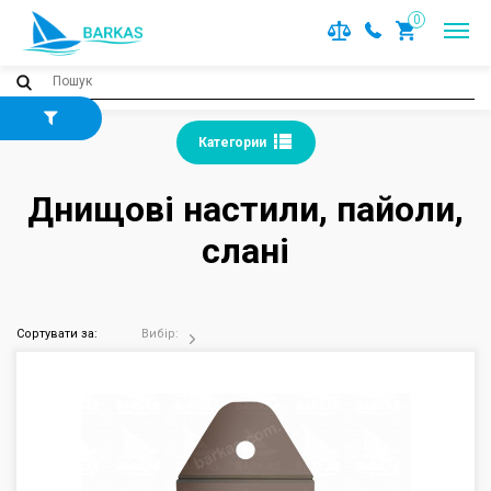
0
Категории
Днищові настили, пайоли,
слані
Сортувати за:
Вибір: