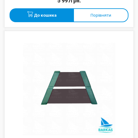
5 997грн.
До кошика
Порівняти